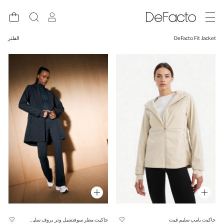
DeFacto Fit Jacket
الفلتر
جاكيت بامب سليم فيت
جاكيت مطر سوفتشيل وتر بروف سليم فيت بكابيشون من DeFactoFit