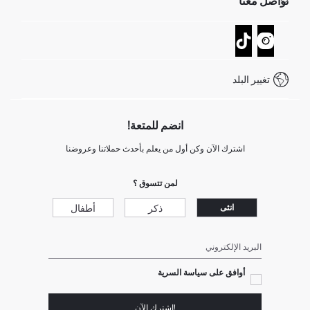
تواصل معنا
GIFT CLUB
عمليات الارجاع و الاستبدال السهلة
تتبع الشحنة
نموذج الاتصال
كيف يمكنك التسوق في ديفاكتو ؟
خدمة العملاء
كيف تدفع في ديفاكتو؟
WhatsApp +20 150 171 8113
شروط المنافسة
تغيير البلد
Call Center 19782
انضم للمتعة!
اشترك الآن وكن أول من يعلم بأحدث حملاتنا وعروضنا
لمن تتسوق ؟
ذكر
أطفال
انثى
البريد الإلكتروني
أوافق على سياسة السرية
!إشترك الآن