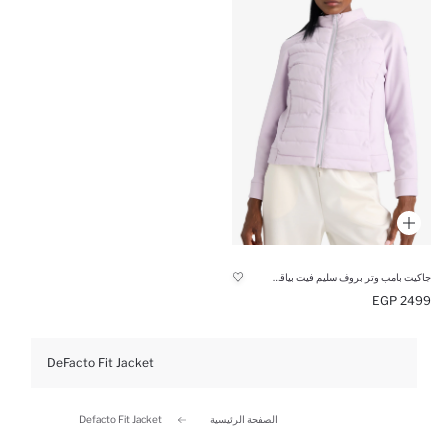
جاكيت بامب وتر بروف سليم فيت بياقة عالية ببطانة صوفية من DeFactoFit
2499 EGP
DeFacto Fit Jacket
الصفحة الرئيسية
Defacto Fit Jacket