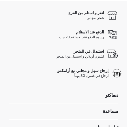
انقر و استلم من الفرع
شحن مجاني
الدفع عند الاستلام
رسوم الدفع عند الاستلام 20 جنيه
استبدال في المتجر
اشتري أونلاين و استبدل من المتجر
إرجاع سهل و مجاني مع أرامكس
ارجاع في غضون 30 يوماً
ديفاكتو
مؤسسي
مساعدة
تعرف علينا
الموارد البشرية
أسئلة تم تكرارها مؤخراً