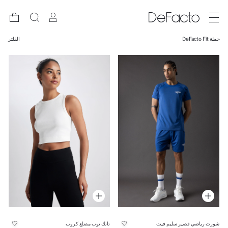
حملة DeFacto Fit
الفلتر
شورت رياضي قصير سليم فيت
تانك توب مضلع كروب