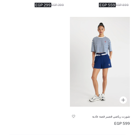
299 EGP
559 EGP
399 EGP
899 EGP
شورت رياضي قصير قصة عادية
599 EGP