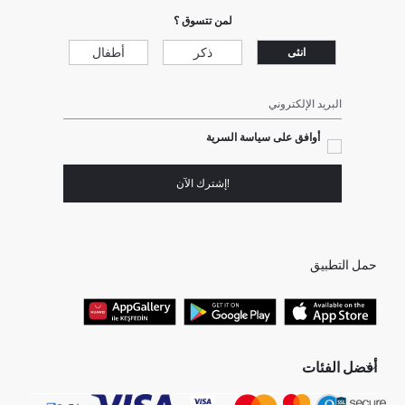
لمن تتسوق ؟
ذكر
أطفال
انثى
البريد الإلكتروني
أوافق على سياسة السرية
!إشترك الآن
حمل التطبيق
أفضل الفئات
جميع متاجرنا
برفانات حريمى