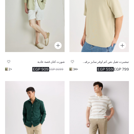
تيشيرت تقيل نص كم اوفر سايز برقبة مستديرة
شورت كتان قصة عادية
909 EGP
559 EGP
799 EGP
+2
1699 EGP
+34