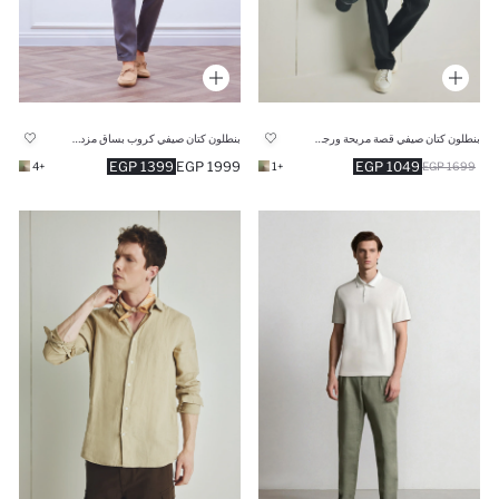
بنطلون كتان صيفي قصة مريحة ورجل عادية
بنطلون كتان صيفي كروب بساق مزدوج نيلي فاتح
1399 EGP
1999 EGP
1049 EGP
+4
+1
1699 EGP