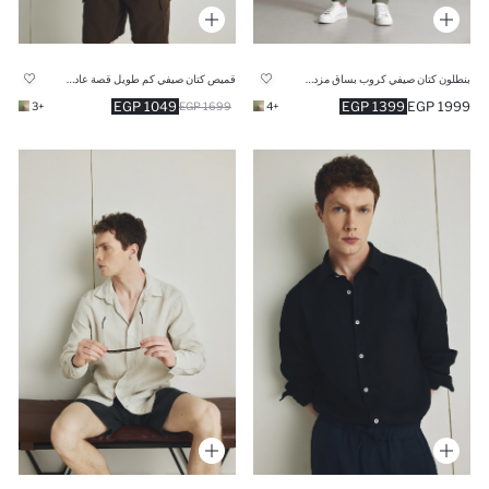
بنطلون كتان صيفي كروب بساق مزدوج
قميص كتان صيفي كم طويل قصة عادية وياقة بولو
1049 EGP
1399 EGP
1999 EGP
+3
1699 EGP
+4