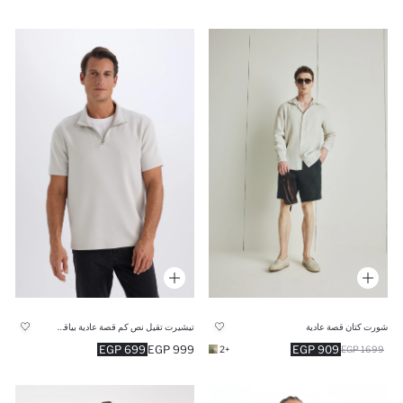
شورت كتان قصة عادية
تيشيرت تقيل نص كم قصة عادية بياقة عالية
699 EGP
999 EGP
909 EGP
+2
1699 EGP