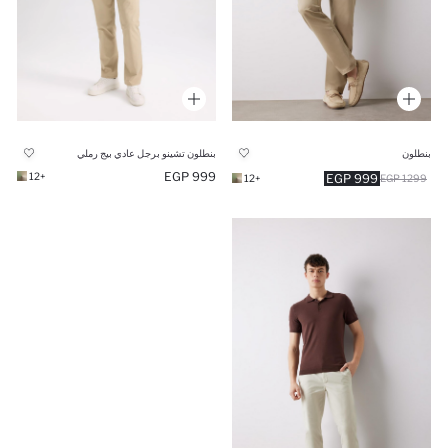
بنطلون
بنطلون تشينو برجل عادي بيج رملي
999 EGP
+12
999 EGP
+12
1299 EGP