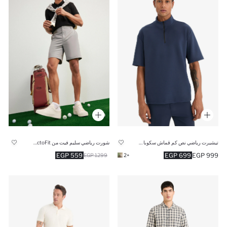
تيشيرت رياضي نص كم قماش سكوبا قصة عادية من DeFactoFit
شورت رياضي سليم فيت من DeFactoFit
559 EGP
699 EGP
999 EGP
1299 EGP
+2