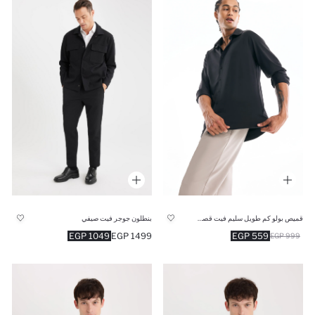
قميص بولو كم طويل سليم فيت قصة ضيقة
بنطلون جوجر فيت صيفي
1049 EGP
1499 EGP
559 EGP
999 EGP