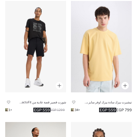
تيشيرت بيزك سادة بيزك اوفر سايز برقبة مستديرة
شورت قصير قصة عادية من DeFactoFit
559 EGP
559 EGP
799 EGP
+1
1299 EGP
+34