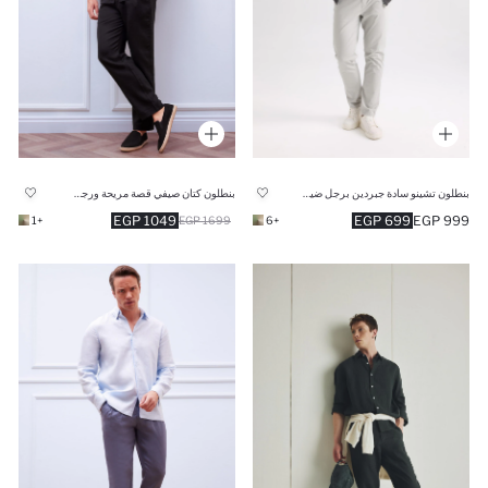
بنطلون تشينو سادة جبردين برجل ضيقة رمادي فاتح
بنطلون كتان صيفي قصة مريحة ورجل عادية
1049 EGP
699 EGP
999 EGP
+1
1699 EGP
+6