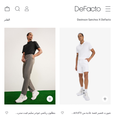
Davinson Sanchez X DeFacto
الفلتر
شورت قصير قصة عادية من DeFactoFit
بنطلون رياضي جوجر سليم فيت ستريج من DeFactoFit