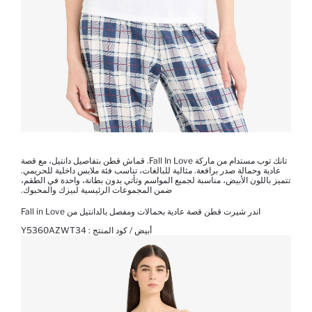
تانك توب مستدام من ماركة Fall In Love. قماش قطن بتفاصيل دانتيل، مع قصة
عادية وحمالة صدر برافعة. مثالية للبالغات، تناسب فئة ملابس داخلية للحريمي.
تتميز باللون الأبيض، مناسبة لجميع المواسم وتأتي بدون بطانة، واحدة في الطقم،
ضمن المجموعات الرئيسية لبيزك والمحبوك.
اندر شيرت قطن قصة عادية بحمالات ومفصل بالدانتيل من Fall in Love
أبيض / كود المنتج :
Y5360AZWT34