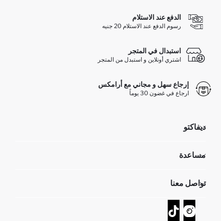
الدفع عند الاستلام
رسوم الدفع عند الاستلام 20 جنيه
استبدال في المتجر
اشتري أونلاين و استبدل من المتجر
إرجاع سهل و مجاني مع أرامكس
ارجاع في غضون 30 يوماً
ديفاكتو
مؤسسي
مساعدة
تعرف علينا
الموارد البشرية
أسئلة تم تكرارها مؤخراً
تواصل معنا
GIFT CLUB
عمليات الارجاع و الاستبدال السهلة
تتبع الشحنة
نموذج الاتصال
كيف يمكنك التسوق في ديفاكتو ؟
خدمة العملاء