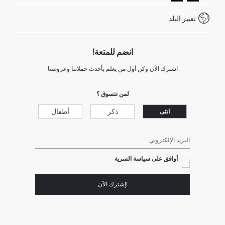
كيف تدفع في ديفاكتو؟
WhatsApp +20 150 171 8113
شروط المنافسة
تغيير البلد
Call Center 19782
انضم للمتعة!
اشترك الآن وكن أول من يعلم بأحدث حملاتنا وعروضنا
لمن تتسوق ؟
ذكر
أطفال
انثى
البريد الإلكتروني
أوافق على سياسة السرية
!إشترك الآن