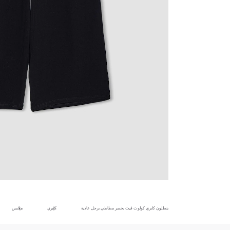
بنطلون كابري كولوت فيت بخصر مطاطي برجل عادية
كابري
ملابس