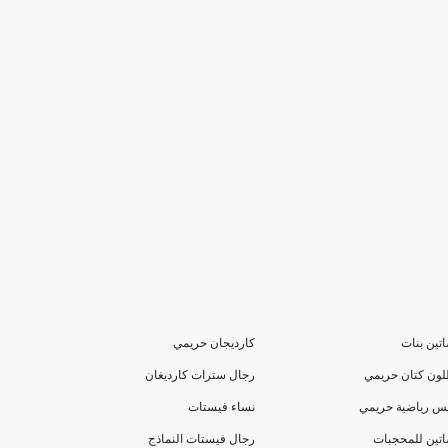
تين بنات
كارديجان حريمي
لون كتان حريمي
رجال سترات كارديغان
بس رياضية حريمي
نساء فيستات
تين للمحجبات
رجال فيستات النماذج