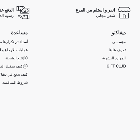
انقر و استلم من الفرع
الدفع عن
شحن مجاني
رسوم الدفع ع
ديفاكتو
مساعدة
مؤسسي
أسئلة تم تكرارها مؤ
تعرف علينا
عمليات الارجاع و ا
الموارد البشرية
تتبع الشحنة
GIFT CLUB
كيف يمكنك التس
كيف تدفع في ديفاك
شروط المنافسة