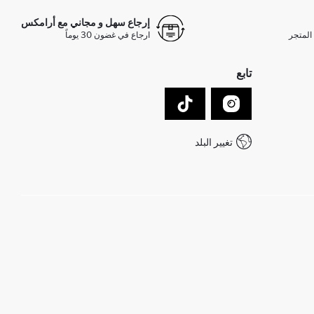
إرجاع سهل و مجاني مع أرامكس
المتجر
ارجاع في غضون 30 يوماً
تابع
تغيير البلد