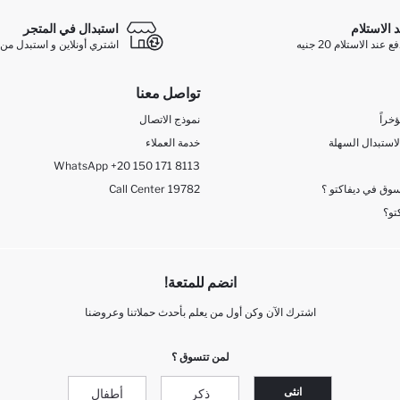
د الاستلام
استبدال في المتجر
ند الاستلام 20 جنيه
اشتري أونلاين و استبدل من 
تواصل معنا
خراً
نموذج الاتصال
لاستبدال السهلة
خدمة العملاء
WhatsApp +20 150 171 8113
وق في ديفاكتو ؟
Call Center 19782
تو؟
انضم للمتعة!
اشترك الآن وكن أول من يعلم بأحدث حملاتنا وعروضنا
لمن تتسوق ؟
انثى
ذكر
أطفال