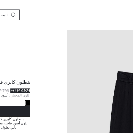
بنطلون كابري 
489 EGP
799 EGP
اللون المختار :
أسود
نف
بنطلون كابري ك
بلون أسود فاخر، م
يأتي بطول 