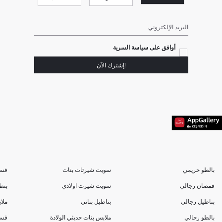
البريد الإلكتروني
أوافق على سياسة السرية
!إشترك الآن
بالطو حريمي
سويت شيرتات بنات
فسا
قمصان رجالي
سويت شيرت اولادي
بنط
بناطيل رجالي
بناطيل بناتي
ملا
بالطو رجالي
ملابس بنات حديثي الولادة
فسا