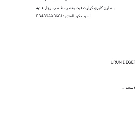
بنطلون كابري كولوت فيت بخصر مطاطي برجل عادية
أسود / كود المنتج :
E3489AXBK81
ÜRÜN DEĞE
لاستبدال