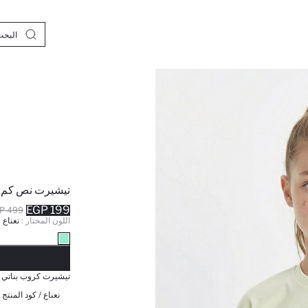
تيشيرت نص كم
199 EGP
499 EGP
اللون المختار :
نعناع
نف
تيشيرت كروب بناتي م
نعناع / كود المنتج 