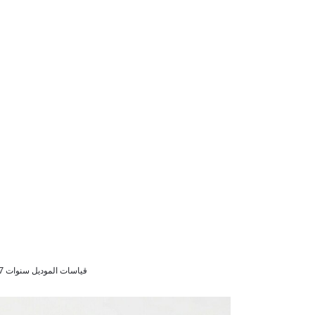
قياسات الموديل سنوات 8/7 (128 سم) Beden - 1,24cm - 62/53/73