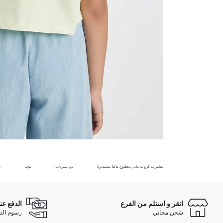
تيشيرت كروب بناتي مطبوع بياقة مستديرة
تي شيرتات
ثياب
ب
انقر و استلم من الفرع
الدفع عن
شحن مجاني
رسوم الدفع ع