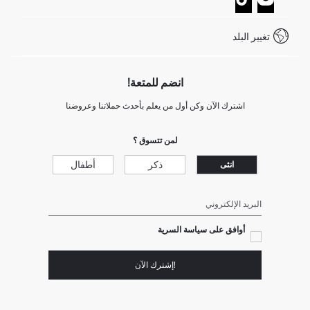
خدمة العملاء
كيف تدفع في ديفاكتو؟
WhatsApp +20 150 171 8113
شروط المنافسة
تغيير البلد
Call Center 19782
انضم للمتعة!
اشترك الآن وكن أول من يعلم بأحدث حملاتنا وعروضنا
لمن تتسوق ؟
ذكر
أطفال
انثى
البريد الإلكتروني
أوافق على سياسة السرية
!إشترك الآن