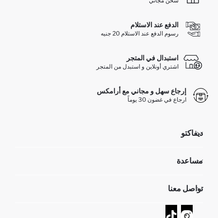
شحن مجاني
الدفع عند الاستلام
رسوم الدفع عند الاستلام 20 جنيه
استبدال في المتجر
اشتري أونلاين و استبدل من المتجر
إرجاع سهل و مجاني مع أرامكس
ارجاع في غضون 30 يوماً
ديفاكتو
مؤسسي
مساعدة
تعرف علينا
الموارد البشرية
أسئلة تم تكرارها مؤخراً
تواصل معنا
GIFT CLUB
عمليات الارجاع و الاستبدال السهلة
تتبع الشحنة
نموذج الاتصال
كيف يمكنك التسوق في ديفاكتو ؟