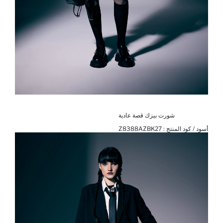
شورت بيزك قصة عادية
أسود / كود المنتج :
Z8388AZBK27