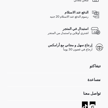
شحن مجاني
الدفع عند الاستلام
رسوم الدفع عند الاستلام 20 جنيه
استبدال في المتجر
اشتري أونلاين و استبدل من المتجر
إرجاع سهل و مجاني مع أرامكس
ارجاع في غضون 30 يوماً
ديفاكتو
مؤسسي
مساعدة
تعرف علينا
الموارد البشرية
أسئلة تم تكرارها مؤخراً
تواصل معنا
GIFT CLUB
عمليات الارجاع و الاستبدال السهلة
تتبع الشحنة
نموذج الاتصال
كيف يمكنك التسوق في ديفاكتو ؟