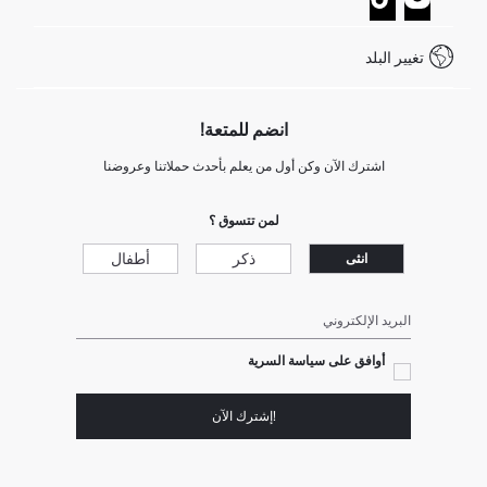
خدمة العملاء
كيف تدفع في ديفاكتو؟
WhatsApp +20 150 171 8113
شروط المنافسة
تغيير البلد
Call Center 19782
انضم للمتعة!
اشترك الآن وكن أول من يعلم بأحدث حملاتنا وعروضنا
لمن تتسوق ؟
ذكر
أطفال
انثى
البريد الإلكتروني
أوافق على سياسة السرية
!إشترك الآن