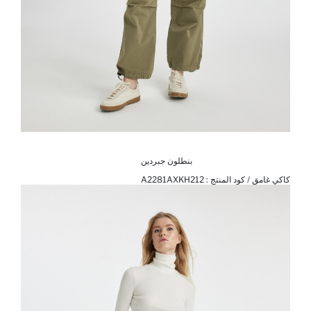
بنطلون جبردين
كاكي غامق / كود المنتج :
A2281AXKH212