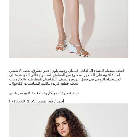
قطعة مفضلة للنساء البالغات، فستان وجيبة بلون أحمر مشرق. بقصة A تضفي
لمسة أنثوية على المظهر. مصنوع من القماش المنسوج عالي الجودة، مثالي
للإستخدام اليومي في فصل الربيع والصيف. التفاصيل المطاطية والكاروهات
تجعله قطعة فريدة ملائمة للمناسبات الكاجوال.
جيبة قصيرة أحمر كاروهات قصة A وخصر عادي
أحمر / كود المنتج :
F7155AXRD59