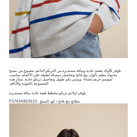
بلوفر للأولاد بقصة عادية وبياقة مستديرة من التريكو الناعم. مصنوع من نسيج
محبوك مقلم بألوان بيج فاتح وتفاصيل سميكة لطيفة على الأكمام. مناسب
لموسم خريف/شتاء، ويتميز بكم طويل وتفاصيل تريكو عادية. تمتاز هذه
المجموعة بالجودة والأناقة.
بلوفر اولادي تريكو مخطط قصة عادية بياقة مستديرة
ميلانج بيج فاتح / كود المنتج :
F3742A8ER123