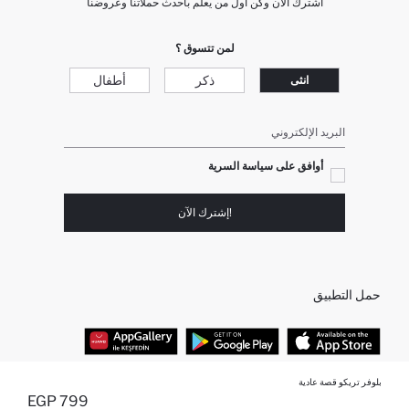
اشترك الآن وكن أول من يعلم بأحدث حملاتنا وعروضنا
لمن تتسوق ؟
ذكر
أطفال
انثى
البريد الإلكتروني
أوافق على سياسة السرية
!إشترك الآن
حمل التطبيق
بلوفر تريكو قصة عادية
أفضل الفئات
799 EGP