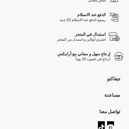
شحن مجاني
الدفع عند الاستلام
رسوم الدفع عند الاستلام 20 جنيه
استبدال في المتجر
اشتري أونلاين و استبدل من المتجر
إرجاع سهل و مجاني مع أرامكس
ارجاع في غضون 30 يوماً
ديفاكتو
مؤسسي
مساعدة
تعرف علينا
الموارد البشرية
أسئلة تم تكرارها مؤخراً
تواصل معنا
GIFT CLUB
عمليات الارجاع و الاستبدال السهلة
تتبع الشحنة
نموذج الاتصال
كيف يمكنك التسوق في ديفاكتو ؟