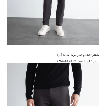
بنطلون تشينو قطن برجل ضيقة أنثرا
أنثرا / كود المنتج :
C9441AXAR9