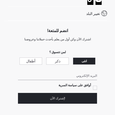
خدمة العملاء
كيف تدفع في ديفاكتو؟
WhatsApp +20 150 171 8113
شروط المنافسة
تغيير البلد
Call Center 19782
انضم للمتعة!
اشترك الآن وكن أول من يعلم بأحدث حملاتنا وعروضنا
لمن تتسوق ؟
ذكر
أطفال
انثى
البريد الإلكتروني
أوافق على سياسة السرية
!إشترك الآن