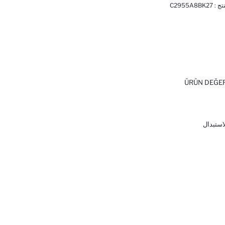
تج :
C2955A8BK27
ÜRÜN DEĞE
لاستبدال