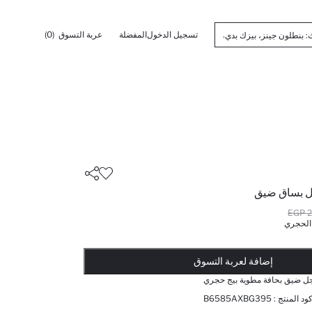
تسجيل الدخول
المفضلة
عربة التسوق
(0)
يل بساق ضيق
2
 الحجري
أضيف إلى قائمة تذكير
تم اضافة المنتج لعربة التسوق
يتم اضافة المنتج لعربة التسوق
ذت الكمية ... إخبارعندما يكون في المخزن
إضافة لعربة التسوق
جل ضيق بحافة مطوية بيج حجري
ود المنتج :
B6585AXBG395