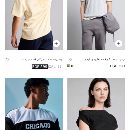
تيشيرت نص كم قصة عادية ورقبة مستديرة
تيشيرت اصفر نص كم قصة مريحة من ان بي ايه
399 EGP
+18
599 EGP
1499 EGP