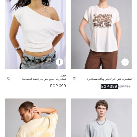
جديد
تيشيرت نص كم تايجر وياقة مستديرة
تيشيرت ابيض نص كم قصة فضفاضة
699 EGP
399 EGP
499 EGP