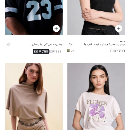
جديد
تيشيرت نص كم سليم فيت بكتف واحد
تيشيرت نص كم اوفر سايز
799 EGP
+2
799 EGP
999 EGP