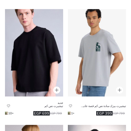
جديد
تيشيرت بيزك سادة نص كم قصة عادية برقبة مستديرة
تيشيرت نص كم
699 EGP
399 EGP
+10
799 EGP
+1
799 EGP