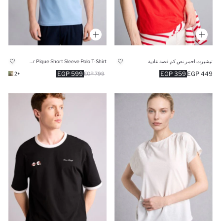
تيشيرت احمر نص كم قصة عادية
Slim Fit Polo Collar Pique Short Sleeve Polo T-Shirt
599 EGP
359 EGP
449 EGP
+2
799 EGP