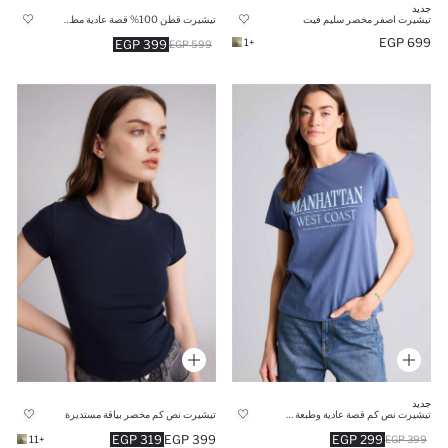
جديد
تيشيرت اصفر مخصر سليم فيت
تيشيرت قطن 100% قصة عادية مطبوع
699 EGP
+1
399 EGP
599 EGP
جديد
تيشيرت نص كم قصة عادية وطبعة شعار
تيشيرت نص كم مخصر بياقة مستديرة
319 EGP
399 EGP
299 EGP
+11
399 EGP