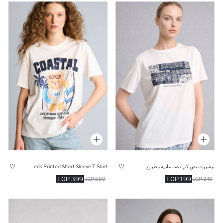
تيشيرت نص كم قصة عادية مطبوع
Oversize Fit Crew Neck Printed Short Sleeve T-Shirt
399 EGP
199 EGP
599 EGP
349 EGP