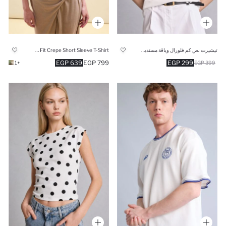
تيشيرت نص كم فلورال وياقة مستديرة
Slim Fit Crepe Short Sleeve T-Shirt
639 EGP
799 EGP
299 EGP
+1
399 EGP