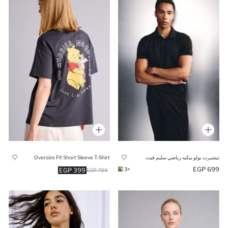
تيشيرت بولو بيكيه رياضي سليم فيت
Oversize Fit Short Sleeve T-Shirt
699 EGP
+3
399 EGP
799 EGP