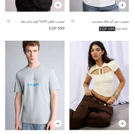
تيشيرت نص كم بياقة مستديرة
تيشيرت قطن 100% اوفر سايز مطبوع
599 EGP
199 EGP
399 EGP