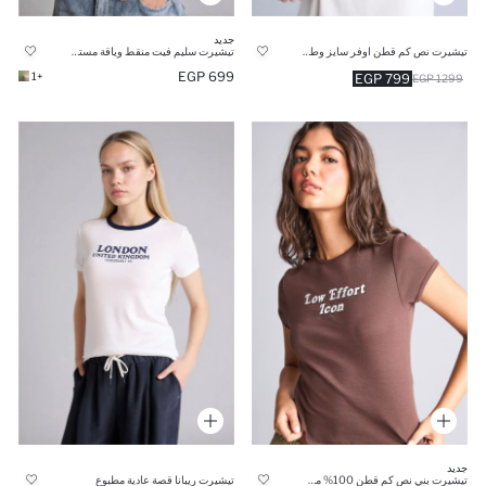
جديد
تيشيرت نص كم قطن اوفر سايز وطبعة شعار
تيشيرت سليم فيت منقط وياقة مستديرة
699 EGP
+1
799 EGP
1299 EGP
جديد
تيشيرت بني نص كم قطن 100% مخصر
تيشيرت ريبانا قصة عادية مطبوع