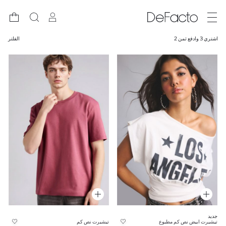
اشتري 3 وادفع ثمن 2
الفلتر
جديد
تيشيرت ابيض نص كم مطبوع
تيشيرت نص كم