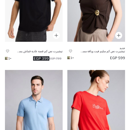
جديد
تيشيرت نص كم سليم فيت وياقة مستديرة
تيشيرت نص كم قصة عادية قماش يسمح بمرور الهواء
599 EGP
+1
399 EGP
+1
799 EGP