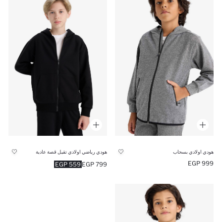
هودي اولادي بسحاب
هودي رياضي اولادي تقيل قصة عادية
999 EGP
559 EGP
799 EGP