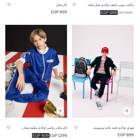
جاكيت بومبر خفيف اولادي تقيل قصة عادية وطبعة من الخلف من NBA
كارديجان
899 EGP
699 EGP
1699 EGP
هودي اولادي قصة عادية وسوسته
كارديجان رياضي اولادي بطبعة شعار قصة عادية
899 EGP
909 EGP
1299 EGP