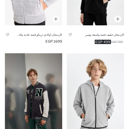
كارديجان خفيف قصة واسعة بومبر
كارديجان اولادي تريكو قصة عادية بياقة واقفة بسحاب
1699 EGP
499 EGP
799 EGP