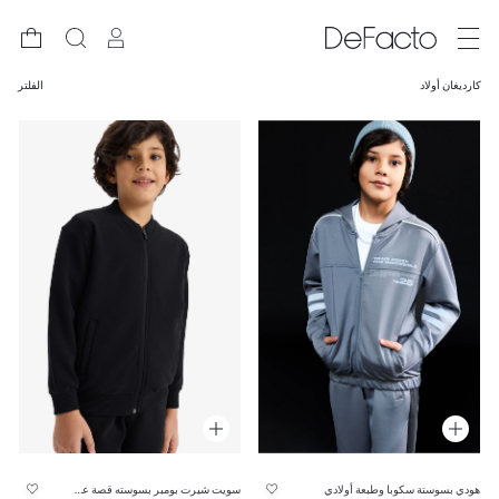
كارديغان أولاد
الفلتر
هودي بسوستة سكوبا وطبعة أولادي
سويت شيرت بومبر بسوسته قصة عادية