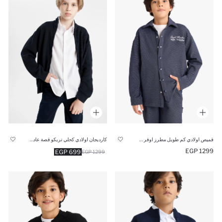
قميص اولادي كم طويل مطرز اوفر سايز
كارديجان اولادي كحلي تريكو قصة عادية بياقة عالية
1299 EGP
699 EGP
1299 EGP