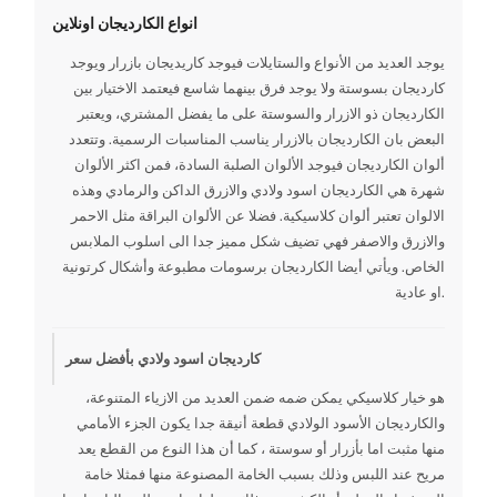
انواع الكارديجان اونلاين
يوجد العديد من الأنواع والستايلات فيوجد كاريديجان بازرار ويوجد
كارديجان بسوستة ولا يوجد فرق بينهما شاسع فيعتمد الاختيار بين
الكارديجان ذو الازرار والسوستة على ما يفضل المشتري، ويعتبر
البعض بان الكارديجان بالازرار يناسب المناسبات الرسمية. وتتعدد
ألوان الكارديجان فيوجد الألوان الصلبة السادة، فمن اكثر الألوان
شهرة هي الكارديجان اسود ولادي والازرق الداكن والرمادي وهذه
الالوان تعتبر ألوان كلاسيكية. فضلا عن الألوان البراقة مثل الاحمر
والازرق والاصفر فهي تضيف شكل مميز جدا الى اسلوب الملابس
الخاص. ويأتي أيضا الكارديجان برسومات مطبوعة وأشكال كرتونية
او عادية.
كارديجان اسود ولادي بأفضل سعر
هو خيار كلاسيكي يمكن ضمه ضمن العديد من الازياء المتنوعة،
والكارديجان الأسود الولادي قطعة أنيقة جدا يكون الجزء الأمامي
منها مثبت اما بأزرار أو سوستة ، كما أن هذا النوع من القطع يعد
مريح عند اللبس وذلك بسبب الخامة المصنوعة منها فمثلا خامة