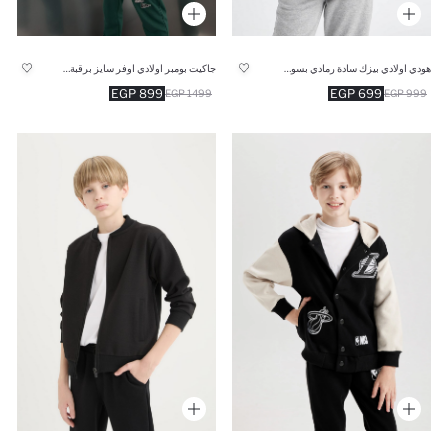
هودي اولادي بيزك سادة رمادي بسوسته
جاكيت بومبر اولادي اوفر سايز برقبة مستديرة
899 EGP
699 EGP
1499 EGP
999 EGP