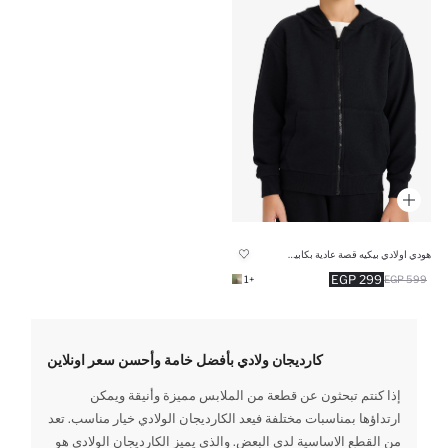
هودي اولادي بيكيه قصة عادية بكابيشون
299 EGP
+1
599 EGP
كارديجان ولادي بأفضل خامة وأحسن سعر اونلاين
إذا كنتم تبحثون عن قطعة من الملابس مميزة وأنيقة ويمكن
ارتداؤها بمناسبات مختلفة فيعد الكارديجان الولادي خيار مناسب. تعد
من القطع الاساسية لدى البعض. والذي يميز الكارديجان الولادي هو