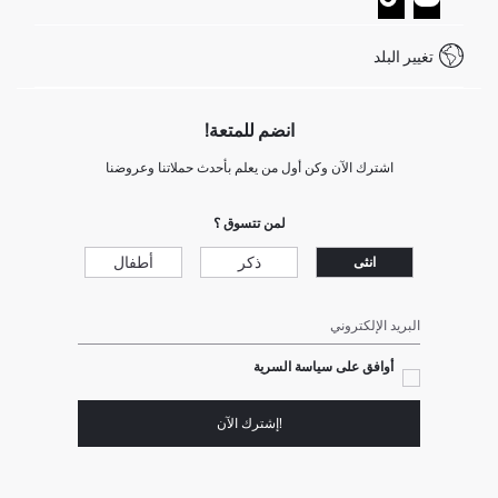
خدمة العملاء
كيف تدفع في ديفاكتو؟
WhatsApp +20 150 171 8113
شروط المنافسة
تغيير البلد
Call Center 19782
انضم للمتعة!
اشترك الآن وكن أول من يعلم بأحدث حملاتنا وعروضنا
لمن تتسوق ؟
ذكر
أطفال
انثى
البريد الإلكتروني
أوافق على سياسة السرية
!إشترك الآن