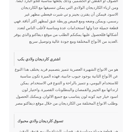
الصوف او القطن أو الكشمير، وذلك يجعلها مناسبة للجو البارد ايضا.
ومن ازياء الكارديجان الولادي التي يمكن تنسيقها مع الكارديجان
الاسود. فيمكن أن يقترن بجينز و تي شيرت فيعطي مظهر غير
رسمي، ويمكن وضعه ومع قميص وربطة عنق لمظهر اكثر أناقة. فهي
قطعة جميلة جدا ولها استخدامات عدة ومناسبة لأغلب الناس لتعدد
أشكالها فللحصول عليها يمكنكم الطلب من موقع ديفاكتو والذي يوفر
العديد من الأنواع المختلفة ومع جودة عالية وتوصيل سريع.
اشتري كارديجان ولادي بكب
هو من الانواع الشهيرة العصرية تتميز بتصميم فريد يختلف هذا النوع
عن الأنواع الثانية بوجود جيوب جانبية، فهذه الميزة تكون مناسبة
للاستخدام اليومي، و تتميز بالراحة و التنوع في الاستخدام. يمكن
ارتدائها مع الجينز والقمصان والبنطلونات القصيرة. واختيار لون
اسود خيار جيد كونه لون يتناسب مع جميع الالوان. ويمكنك الحصول
وطلب الانواع المختلفة من الكارديجان من خلال موقع ديفاكتو مصر.
تسوق كارديجان ولادي محبوك
هي قطعة جميلة ومناسبة في فصلين الشتاء والربيع. فتوفر الدفئ