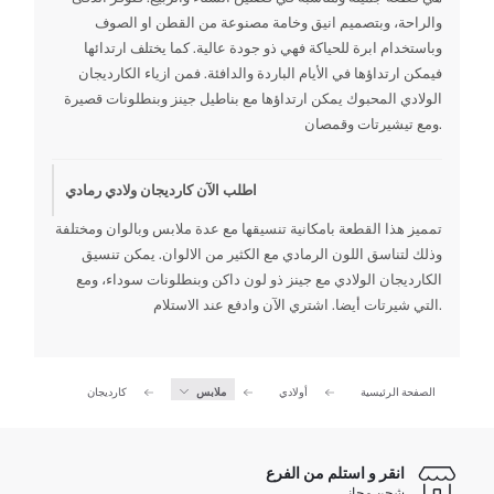
والراحة، وبتصميم انيق وخامة مصنوعة من القطن او الصوف
وباستخدام ابرة للحياكة فهي ذو جودة عالية. كما يختلف ارتدائها
فيمكن ارتداؤها في الأيام الباردة والدافئة. فمن ازياء الكارديجان
الولادي المحبوك يمكن ارتداؤها مع بناطيل جينز وبنطلونات قصيرة
ومع تيشيرتات وقمصان.
اطلب الآن كارديجان ولادي رمادي
تمميز هذا القطعة بامكانية تنسيقها مع عدة ملابس وبالوان ومختلفة
وذلك لتناسق اللون الرمادي مع الكثير من الالوان. يمكن تنسيق
الكارديجان الولادي مع جينز ذو لون داكن وبنطلونات سوداء، ومع
التي شيرتات أيضا. اشتري الآن وادفع عند الاستلام.
الصفحة الرئيسية
أولادي
ملابس
كارديجان
انقر و استلم من الفرع
شحن مجاني