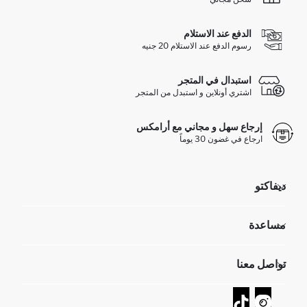
الدفع عند الاستلام
رسوم الدفع عند الاستلام 20 جنيه
استبدال في المتجر
اشتري أونلاين و استبدل من المتجر
إرجاع سهل و مجاني مع أرامكس
ارجاع في غضون 30 يوماً
ديفاكتو
مؤسسي
مساعدة
تعرف علينا
الموارد البشرية
أسئلة تم تكرارها مؤخراً
تواصل معنا
GIFT CLUB
عمليات الارجاع و الاستبدال السهلة
تتبع الشحنة
نموذج الاتصال
كيف يمكنك التسوق في ديفاكتو ؟