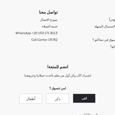
تواصل معنا
خراً
نموذج الاتصال
لاستبدال السهلة
خدمة العملاء
WhatsApp +20 150 171 8113
وق في ديفاكتو ؟
Call Center 19782
تو؟
انضم للمتعة!
اشترك الآن وكن أول من يعلم بأحدث حملاتنا وعروضنا
لمن تتسوق ؟
انثى
ذكر
أطفال
البريد الإلكتروني