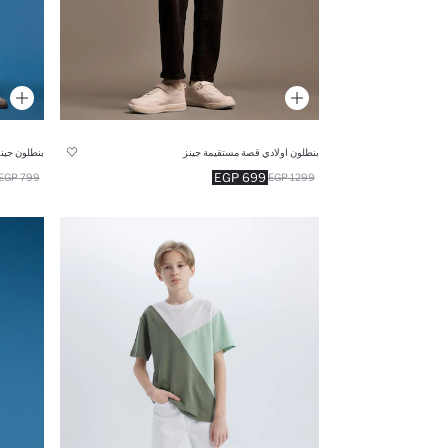
بنطلون اولادي قصة مستقيمة جينز
بنطلون جين
699 EGP
799 EGP
1299 EGP