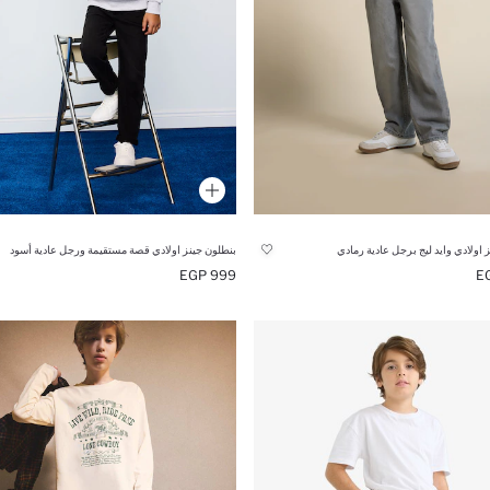
 اولادي وايد ليج برجل عادية رمادي
بنطلون جينز اولادي قصة مستقيمة ورجل عادية أسود
999 EGP