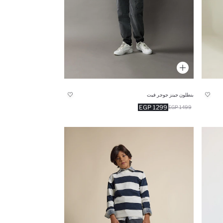
بنطلون جينز جوجر فيت
1299 EGP
1499 EGP