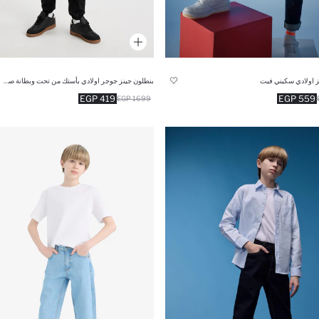
ز اولادي سكيني فيت
بنطلون جينز جوجر اولادي بأستك من تحت وبطانة صوفية أسود
419 EGP
559 EGP
1699 EGP