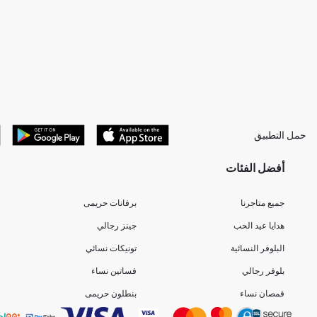
حمل التطبيق
أفضل الفئات
جميع متاجرنا
برفانات حريمى
هدايا عيد الحب
جينز رجالي
البلوفر النسائية
تونيكات نسائي
بلوفر رجالي
فساتين نساء
قمصان نساء
بنطلون حريمى