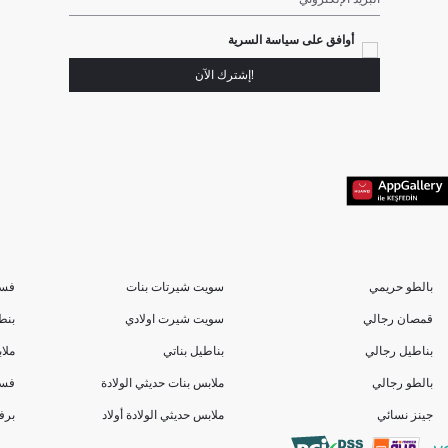
أوافق على سياسة السرية
!إشترك الآن
بالطو حريمي
سويت شيرتات بنات
فسا
قمصان رجالي
سويت شيرت اولادي
بنط
بناطيل رجالي
بناطيل بناتي
ملا
بالطو رجالي
ملابس بنات حديثي الولادة
فسا
جينز نسائي
ملابس حديثي الولادة أولاد
برف