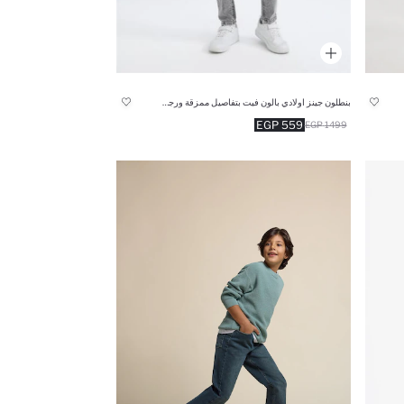
بنطلون جينز اولادي بالون فيت بتفاصيل ممزقة ورجل عادي
559 EGP
1499 EGP