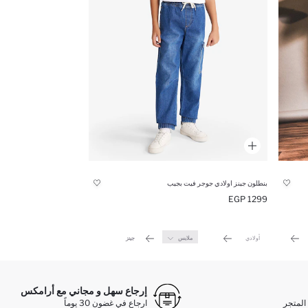
بنطلون جينز اولادي جوجر فيت بجيب
1299 EGP
أولادي
ملابس
جينز
إرجاع سهل و مجاني مع أرامكس
المتجر
ارجاع في غضون 30 يوماً