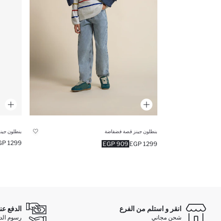
بنطلون جينز قصة فضفاضة
بنطلون جين
1299 EGP
909 EGP
1299 EGP
انقر و استلم من الفرع
الدفع عن
شحن مجاني
رسوم الدفع ع