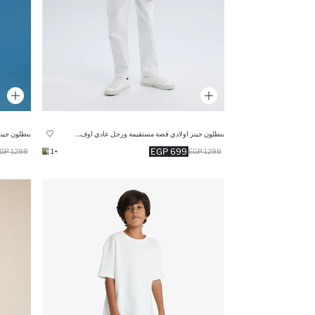
بنطلون جينز اولادي قصة مستقيمة ورجل عادي اوف وايت
بنطلون جي
699 EGP
1299 EGP
+1
1299 EGP