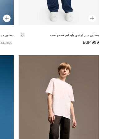
بنطلون جينز اولادي وايد ليج قصة واسعة
بنطلون جين
999 EGP
999 EGP