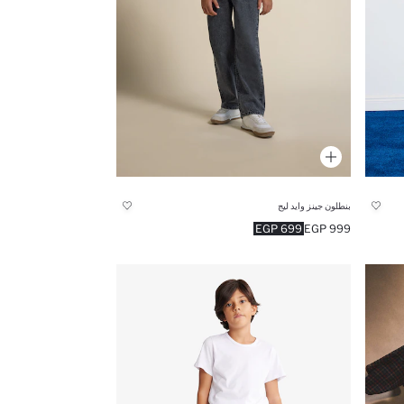
بنطلون جينز وايد ليج
699 EGP
999 EGP