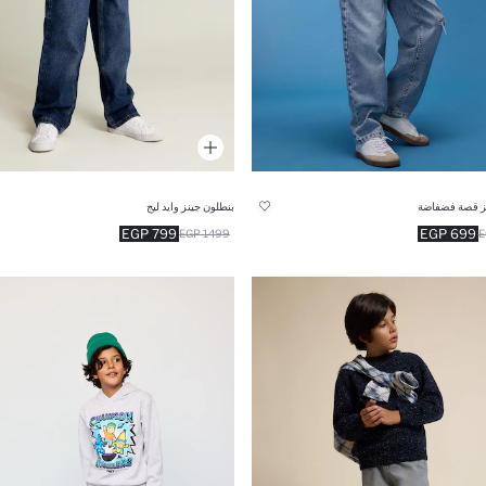
نز قصة فضفاضة
بنطلون جينز وايد ليج
799 EGP
699 EGP
1499 EGP