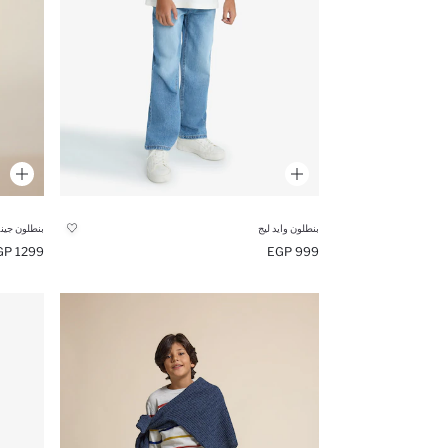
بنطلون وايد ليج
بنطلون جينز
1299 EGP
999 EGP