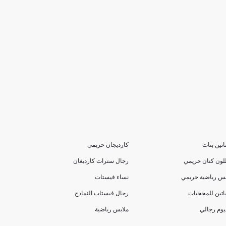
تين بنات
كارديجان حريمي
لون كتان حريمي
رجال سترات كارديغان
بس رياضية حريمي
نساء فيستات
تين للمحجبات
رجال فيستات النماذج
يوم رجالي
ملابس رياضية