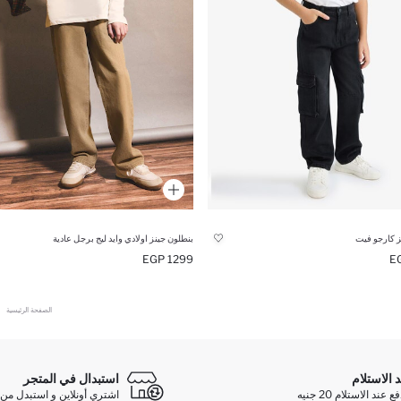
ز كارجو فيت
بنطلون جينز اولادي وايد ليج برجل عادية
1299 EGP
الصفحة الرئيسية
د الاستلام
استبدال في المتجر
ند الاستلام 20 جنيه
اشتري أونلاين و استبدل من 