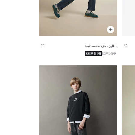
بنطلون جينز قصة مستقيمة
599 EGP
1499 EGP