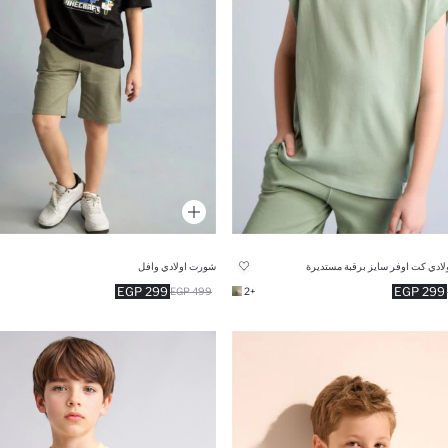
ولادي كت اوفر سايز برقبة مستديرة
شورت اولادي وافل
299 EGP
299 EGP
499 EGP
+2