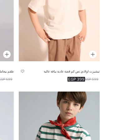
تيشيرت اولادي نص كم قصة عادية بياقة عالية
399 EGP
699 EGP
599 EGP