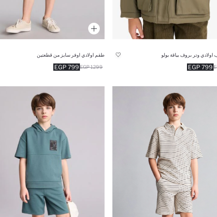
اولادي وتر بروف بياقة بولو
طقم اولادي اوفر سايز من قطعتين
799 EGP
799 EGP
1299 EGP