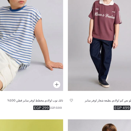
و نص كم اولادي بطبعة شعار اوفر سايز
تانك توب اولادي مخطط اوفر سايز قطن 100%
299 EGP
499 EGP
599 EGP