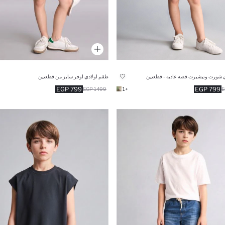
 شورت وتيشيرت قصة عادية - قطعتين
طقم اولادي اوفر سايز من قطعتين
799 EGP
799 EGP
1499 EGP
+1