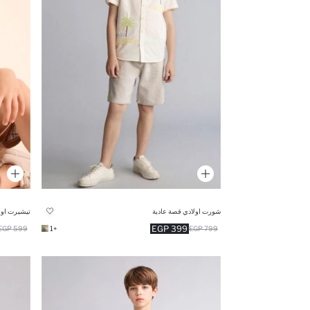
شورت اولادي قصة عادية
تيشيرت اول
399 EGP
599 EGP
+1
799 EGP