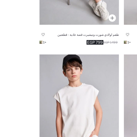
طقم اولادي شورت وتيشيرت قصة عادية - قطعتين
799 EGP
+1
1499 EGP
+1