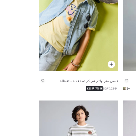
قميص جينز اولادي نص كم قصة عادية بياقة عالية
799 EGP
1299 EGP
+1