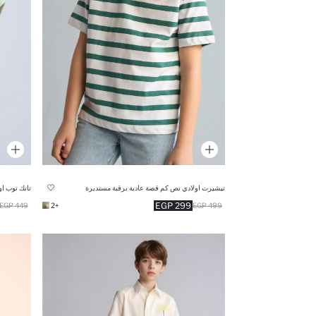
تيشيرت اولادي نص كم قصة عادية برقبة مستديرة
تانك توب ا
299 EGP
449 EGP
+2
499 EGP