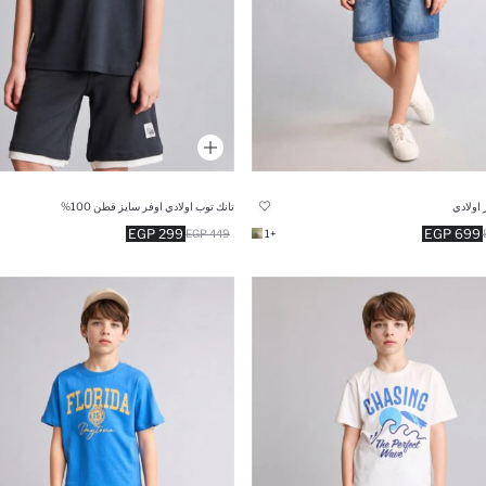
اولادي
تانك توب اولادي اوفر سايز قطن 100%
299 EGP
699 EGP
449 EGP
+1