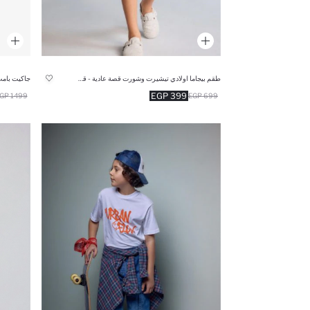
طقم بيجاما اولادي تيشيرت وشورت قصة عادية - قطعتين
جاكيت بامب 
399 EGP
1499 EGP
699 EGP