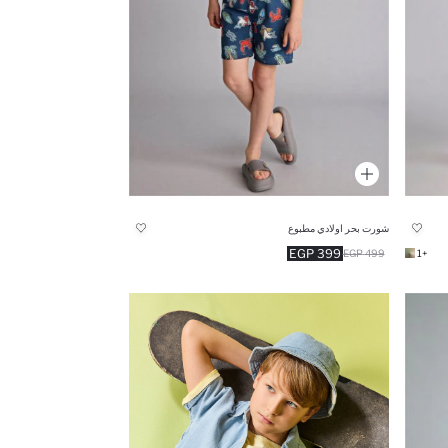
شورت بحر اولادي مطبوع
399 EGP
499 EGP
+1