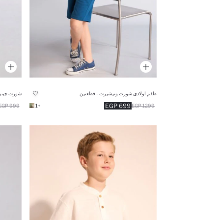
طقم اولادي شورت وتيشيرت - قطعتين
شورت جينز 
699 EGP
999 EGP
+1
1299 EGP