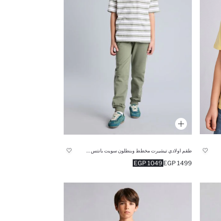
طقم اولادي تيشيرت مخطط وبنطلون سويت بانتس - قطعتين
1049 EGP
1499 EGP