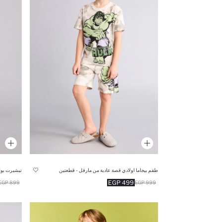
طقم بيجاما اولادي قصة عادية من مارفل - قطعتين
تيشيرت بول
499 EGP
899 EGP
999 EGP