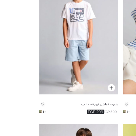
شورت قماش رقيق قصة عادية
299 EGP
+1
599 EGP
+1