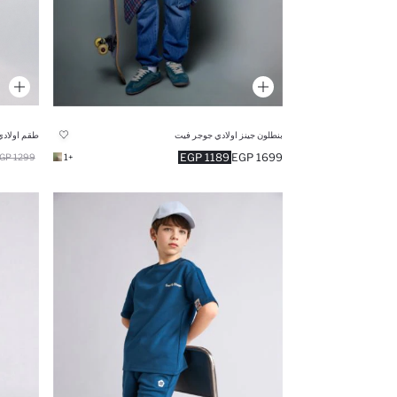
بنطلون جينز اولادي جوجر فيت
طقم اولادي
1189 EGP
1699 EGP
1299 EGP
+1