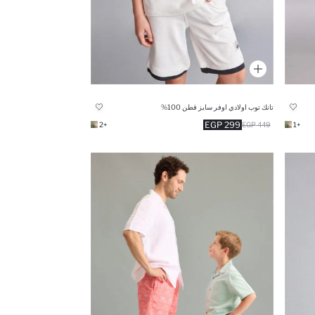
تانك توب اولادي اوفر سايز قطن 100%
299 EGP
+2
449 EGP
+1