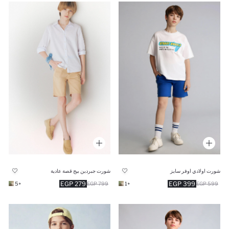
شورت اولادي اوفر سايز
شورت جبردين بيج قصة عادية
279 EGP
399 EGP
+5
799 EGP
+1
599 EGP