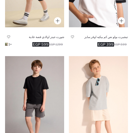
تيشيرت بولو نص كم بيكيه اوفر سايز
شورت جينز اولادي قصة عادية
599 EGP
399 EGP
+1
1299 EGP
599 EGP