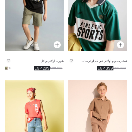
تيشيرت بولو اولادي نص كم اوفر سايز بياقة عالية
شورت اولادي وافل
299 EGP
399 EGP
+1
499 EGP
799 EGP