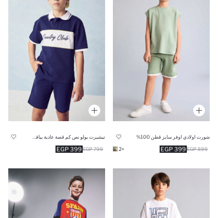
شورت اولادي اوفر سايز قطن 100%
تيشيرت بولو نص كم قصة عادية بياقة بولو
399 EGP
399 EGP
799 EGP
+2
899 EGP