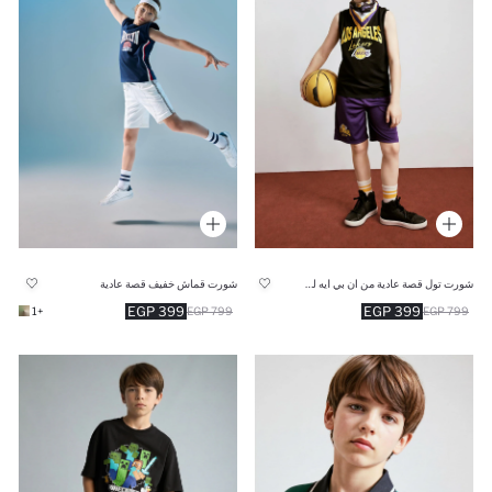
شورت تول قصة عادية من ان بي ايه لوس أنجلوس ليكرز
شورت قماش خفيف قصة عادية
399 EGP
399 EGP
+1
799 EGP
799 EGP