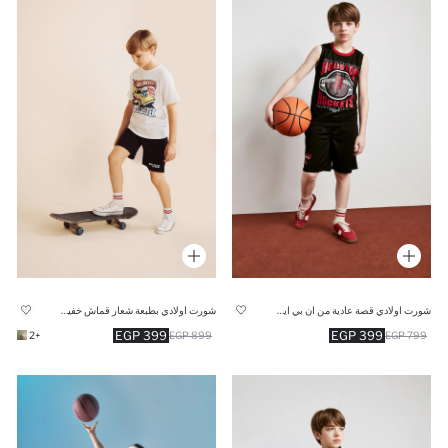
شورت اولادي قصة عادية من ان بي ايه هيوستن روكتس
شورت اولادي بطبعة شعار قماش خفيف اوفر سايز
399 EGP
399 EGP
+2
899 EGP
799 EGP