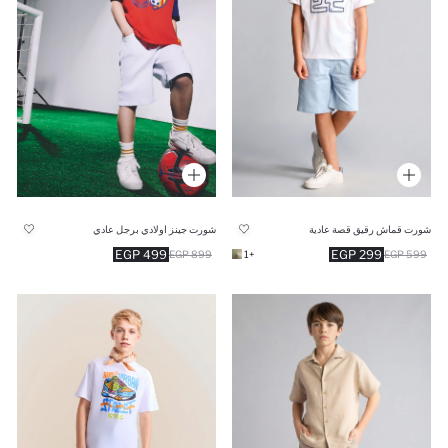
شورت قماش رقيق قصة عادية
شورت جينز اولادي برجل عادي
499 EGP
299 EGP
899 EGP
+1
599 EGP