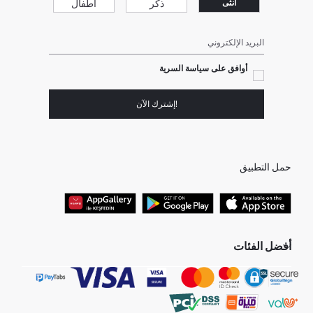
ذكر
أطفال
انثى
البريد الإلكتروني
أوافق على سياسة السرية
!إشترك الآن
حمل التطبيق
أفضل الفئات
جميع متاجرنا
برفانات حريمى
هدايا عيد الحب
جينز رجالي
البلوفر النسائية
تونيكات نسائي
بلوفر رجالي
فساتين نساء