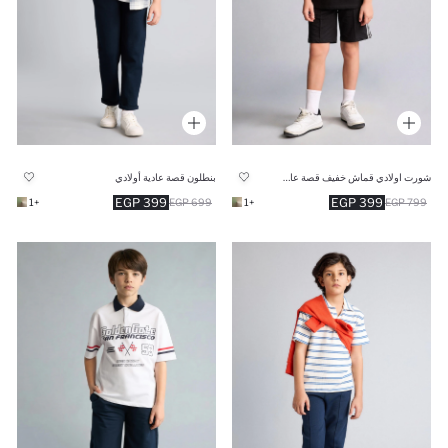
شورت اولادي قماش خفيف قصة عادية
بنطلون قصة عادية أولادي
399 EGP
399 EGP
+1
699 EGP
+1
799 EGP