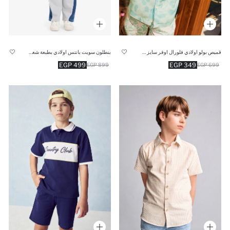
قميص بولو اولادي فلورال اوفر سايز فيسكوز
بنطلون سويت بانتس اولادي بطبعة شعار قصة عادية وخصر مطاطي
499 EGP
349 EGP
899 EGP
699 EGP