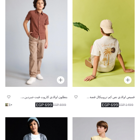
قميص اولادي نص كم تروبيكال قصة عادية
بنطلون اولادي كاروت فيت جبردين بجيب
699 EGP
699 EGP
+1
899 EGP
1499 EGP