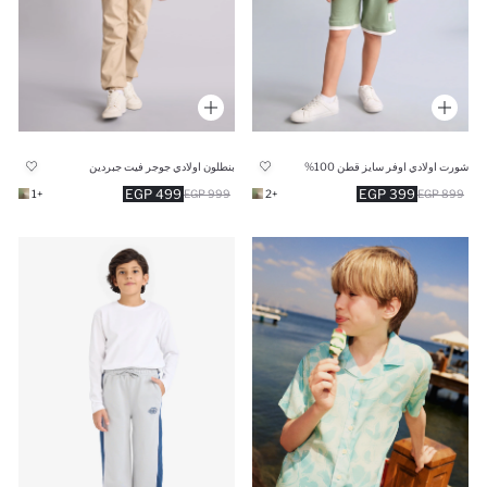
شورت اولادي اوفر سايز قطن 100%
بنطلون اولادي جوجر فيت جبردين
499 EGP
399 EGP
+1
999 EGP
+2
899 EGP