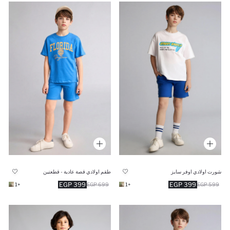
شورت اولادي اوفر سايز
طقم اولادي قصة عادية - قطعتين
399 EGP
399 EGP
+1
699 EGP
+1
599 EGP