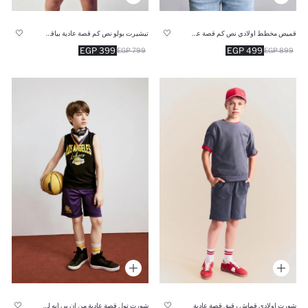
قميص مخطط اولادي نص كم قصة عادية
تيشيرت بولو نص كم قصة عادية بياقة بولو
399 EGP
499 EGP
799 EGP
899 EGP
شورت اولادي قماش رقيق قصة عادية
شورت تول قصة عادية من ان بي ايه لوس أنجلوس ليكرز