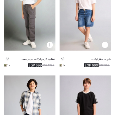
شورت جينز اولادي
بنطلون كارجو اولادي جوجر بجيب
699 EGP
699 EGP
+1
1299 EGP
+1
999 EGP