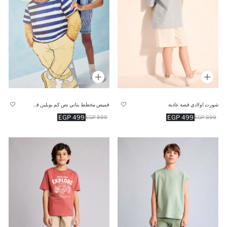
شورت اولادي قصة عادية
قميص مخطط بناتي نص كم بوبلين قصة عادية وطبعة دب
499 EGP
499 EGP
999 EGP
899 EGP