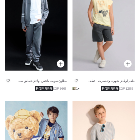
طقم اولادي شورت وتيشيرت - قطعتين
بنطلون سويت بانتس اولادي قماش سكوبا جوجر فيت
599 EGP
599 EGP
999 EGP
+1
1299 EGP