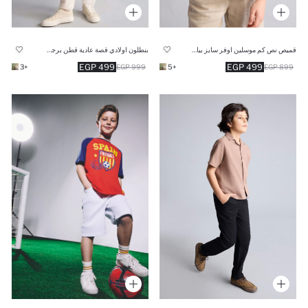
قميص نص كم موسلين اوفر سايز بياقة بولو
بنطلون اولادي قصة عادية قطن برجل عادية
499 EGP
499 EGP
+3
999 EGP
+5
899 EGP