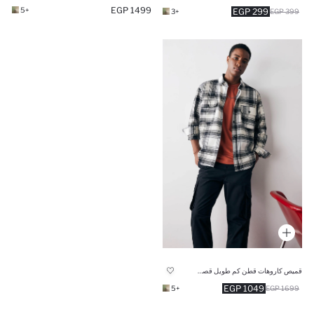
1499 EGP
+5
299 EGP
+3
399 EGP
قميص كاروهات قطن كم طويل قصة مريحة
1049 EGP
+5
1699 EGP