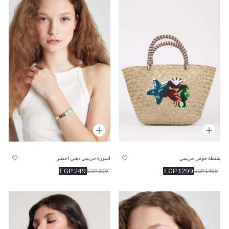
شنطة خوص حريمي
اسورة حريمي ذهبي اخضر
249 EGP
1299 EGP
399 EGP
1499 EGP