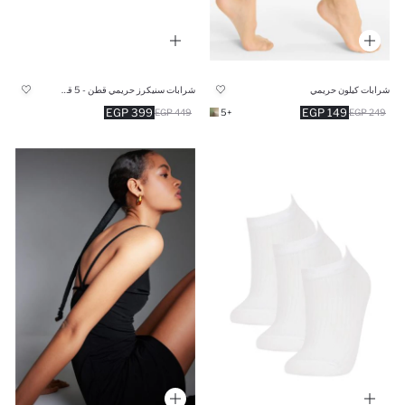
شرابات كيلون حريمي
شرابات سنيكرز حريمي قطن - 5 قطع
399 EGP
149 EGP
449 EGP
+5
249 EGP