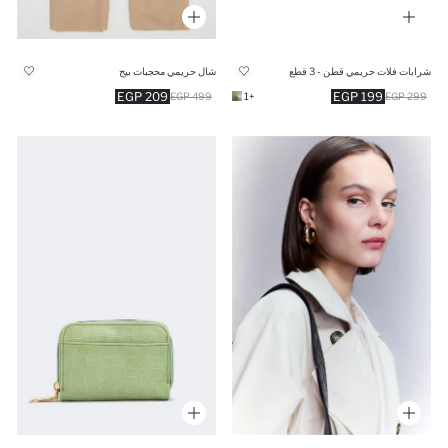
شرابات فلات حريمي قطن - 3 قطع
شال حريمي محجبات بيج
209 EGP
199 EGP
499 EGP
+1
299 EGP