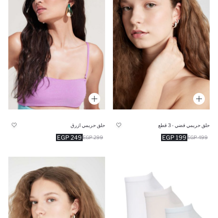
حلق حريمي فضي - 3 قطع
حلق حريمي ازرق
249 EGP
199 EGP
299 EGP
499 EGP