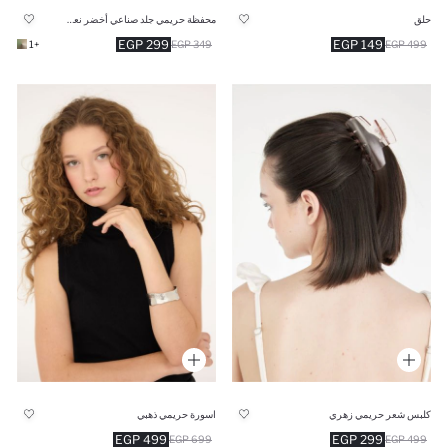
حلق
محفظة حريمي جلد صناعي أخضر نعناع
299 EGP
149 EGP
+1
349 EGP
499 EGP
كلبس شعر حريمي زهري
اسورة حريمي ذهبي
499 EGP
299 EGP
699 EGP
499 EGP