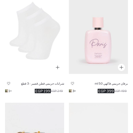
برفان حريمي فاكهي 50 ml
شرابات حريمي قطن قصير - 3 قطع
199 EGP
399 EGP
+1
249 EGP
+3
499 EGP