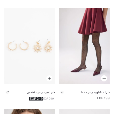
شرابات كيلون حريمي منقط
حلق ذهبي حريمي - قطعتين
199 EGP
249 EGP
299 EGP