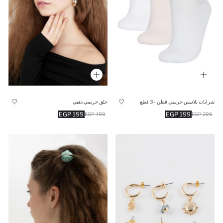
حلق حريمي ذهبي
شرابات بلاتيس حريمي قطن - 3 قطع
199 EGP
199 EGP
499 EGP
299 EGP