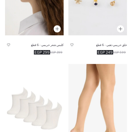
حلق حريمي ذهبي - 6 قطع
كلبس شعر حريمي - 6 قطع
299 EGP
249 EGP
399 EGP
599 EGP