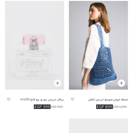
شنطة خوص شوبينج حريمي كحلي
برفان حريمي زهري بيج فاتح 100 ml
399 EGP
899 EGP
499 EGP
1299 EGP