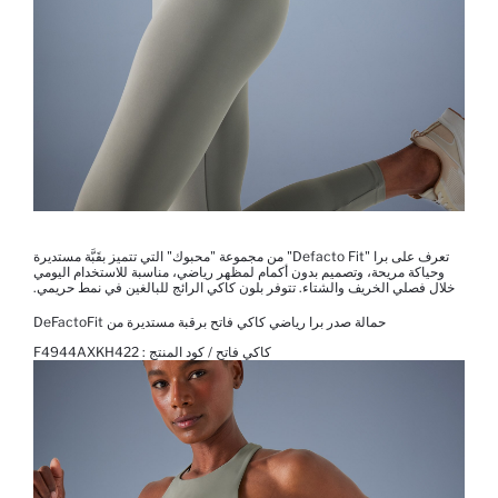
تعرف على برا "Defacto Fit" من مجموعة "محبوك" التي تتميز بقَبَّة مستديرة
وحياكة مريحة، وتصميم بدون أكمام لمظهر رياضي، مناسبة للاستخدام اليومي
خلال فصلي الخريف والشتاء. تتوفر بلون كاكي الرائج للبالغين في نمط حريمي.
حمالة صدر برا رياضي كاكي فاتح برقبة مستديرة من DeFactoFit
كاكي فاتح / كود المنتج :
F4944AXKH422