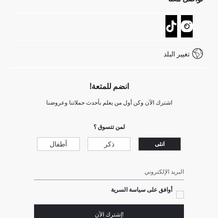
عمليات الارجاع و الاستبدال السهلة
تتبع الشحنة
نموذج الاتصال
كيف يمكنك التسوق في ديفاكتو ؟
خدمة العملاء
كيف تدفع في ديفاكتو؟
WhatsApp +20 150 171 8113
شروط المنافسة
تغيير البلد
Call Center 19782
انضم للمتعة!
اشترك الآن وكن أول من يعلم بأحدث حملاتنا وعروضنا
لمن تتسوق ؟
ذكر
أطفال
انثى
البريد الإلكتروني
أوافق على سياسة السرية
!إشترك الآن