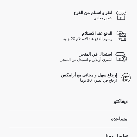
انقر و استلم من الفرع
شحن مجاني
الدفع عند الاستلام
رسوم الدفع عند الاستلام 20 جنيه
استبدال في المتجر
اشتري أونلاين و استبدل من المتجر
إرجاع سهل و مجاني مع أرامكس
ارجاع في غضون 30 يوماً
ديفاكتو
مؤسسي
مساعدة
تعرف علينا
الموارد البشرية
أسئلة تم تكرارها مؤخراً
تواصل معنا
GIFT CLUB