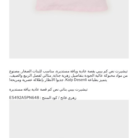
تيشيرت نص كم بيبي بقصة عادية وياقة مستديرة، مناسب للبنات الصغار. مصنوع
من مواد محبوكة عالية الجودة بتفاصيل زهرية جذابة. مثالي لفصل الربيع والصيف،
يتميز بطباعة Kalp Desenli. جذبوا الأنظار بإطلالة عصرية ومريحة!
تيشيرت بيبي بناتي نص كم قصة عادية بياقة مستديرة
زهري فاتح / كود المنتج :
E5492A5PN648