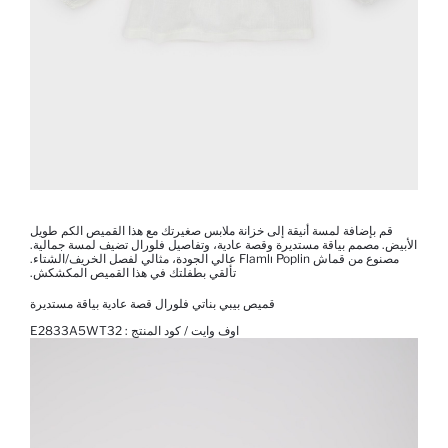
قم بإضافة لمسة أنيقة إلى خزانة ملابس صغيرتك مع هذا القميص الكم طويل
الأبيض. مصمم بياقة مستديرة وقصة عادية، وتفاصيل فلورال تضيف لمسة جمالية.
مصنوع من قماش Flamlı Poplin عالي الجودة، مثالي لفصل الخريف/الشتاء.
تألقي بطفلتك في هذا القميص المكشكش.
قميص بيبي بناتي فلورال قصة عادية بياقة مستديرة
اوف وايت / كود المنتج :
E2833A5WT32