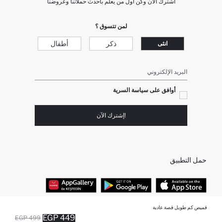
اشترك الآن وكن أول من يعلم بأحدث حملاتنا وعروضنا
لمن تتسوق ؟
ذكر
أطفال
انثى
البريد الإلكتروني
أوافق على سياسة السرية
!إشترك الآن
حمل التطبيق
قميص كم طويل قصة عادية
أفضل الفئات
449 EGP
499 EGP