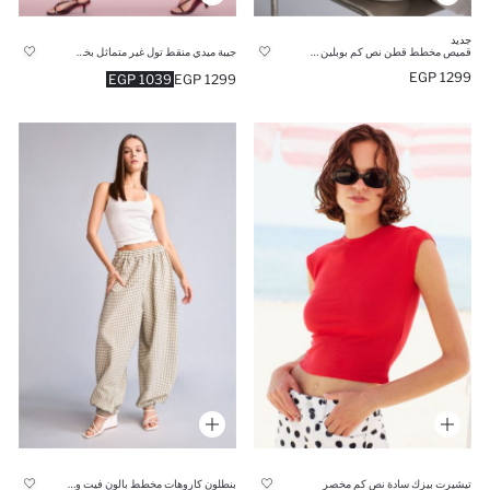
جديد
قميص مخطط قطن نص كم بوبلين سليم فيت
جيبة ميدي منقط تول غير متماثل بخصر عادي
1299 EGP
1039 EGP
1299 EGP
تيشيرت بيزك سادة نص كم مخصر
بنطلون كاروهات مخطط بالون فيت وخصر عادي