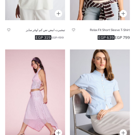
Relax Fit Short Sleeve T-Shirt
تيشيرت ابيض نص كم اوفر سايز
319 EGP
639 EGP
799 EGP
499 EGP