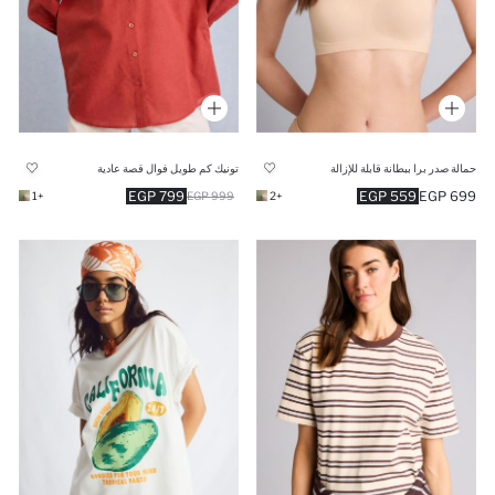
حمالة صدر برا ببطانة قابلة للإزالة
تونيك كم طويل فوال قصة عادية
799 EGP
559 EGP
699 EGP
+1
999 EGP
+2