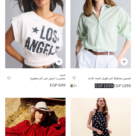
جديد
قميص مخطط كم طويل قصة عادية
تيشيرت ابيض نص كم مطبوع
699 EGP
1039 EGP
1299 EGP
+1