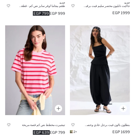
جديد
جديد
جاكيت نابليون مخصر سليم فيت برقبة مستديرة
طقم بيجاما اوفر سايز نص كم - قطعتين
1999 EGP
799 EGP
999 EGP
بنطلون بالون فيت برجل عادي وخصر مطاطي
تيشيرت مخطط نص كم قصة مريحة
1699 EGP
+2
639 EGP
799 EGP