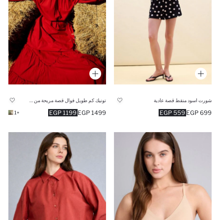
شورت اسود منقط قصة عادية
تونيك كم طويل فوال قصة مريحة من Manuka x Defacto
1199 EGP
1499 EGP
559 EGP
699 EGP
+1