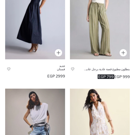
جديد
بنطلون مطبوع قصة عادية برجل عادية وخصر عالي
فستان
2999 EGP
799 EGP
999 EGP