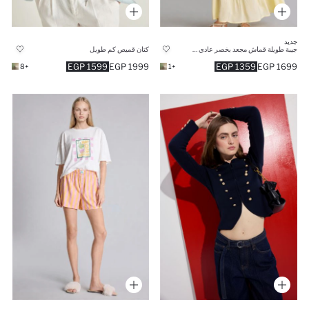
جديد
جيبة طويلة قماش مجعد بخصر عادي وبطانة قطنية
كتان قميص كم طويل
1599 EGP
1999 EGP
1359 EGP
1699 EGP
+8
+1