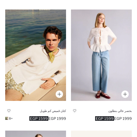
بخصر عالي بنطلون
كتان قميص كم طويل
1599 EGP
1999 EGP
1599 EGP
1999 EGP
+8