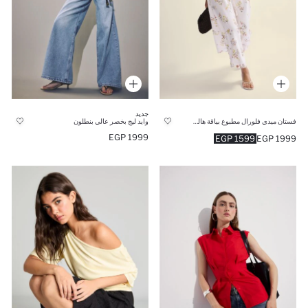
جديد
فستان ميدي فلورال مطبوع بياقة هالتر
وايد ليج بخصر عالي بنطلون
1999 EGP
1599 EGP
1999 EGP