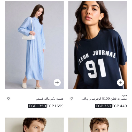
جديد
تيشيرت قطن 100% اوفر سايز وياقة مستديرة
فستان بكم بياقة قميص
1359 EGP
1699 EGP
359 EGP
449 EGP