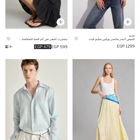
جديد
قميص احمر مخصر بوبلين سليم فيت
تيشيرت اصفر نص كم قصة فضفاضة وكتف واحد
1299 EGP
479 EGP
599 EGP
+4