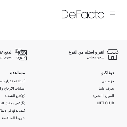
انقر و استلم من الفرع
الدفع عن
شحن مجاني
رسوم الدفع ع
ديفاكتو
مساعدة
مؤسسي
أسئلة تم تكرارها مؤ
تعرف علينا
عمليات الارجاع و ا
الموارد البشرية
تتبع الشحنة
GIFT CLUB
كيف يمكنك التس
كيف تدفع في ديفاك
شروط المنافسة