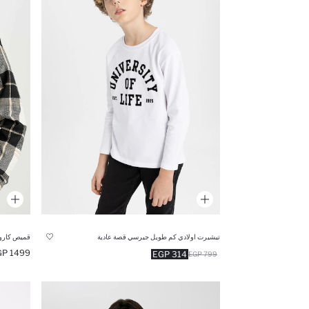
تيشيرت اولادي كم طويل جيرسي قصة عادية
قميص كارو
1499 EGP
314 EGP
799 EGP