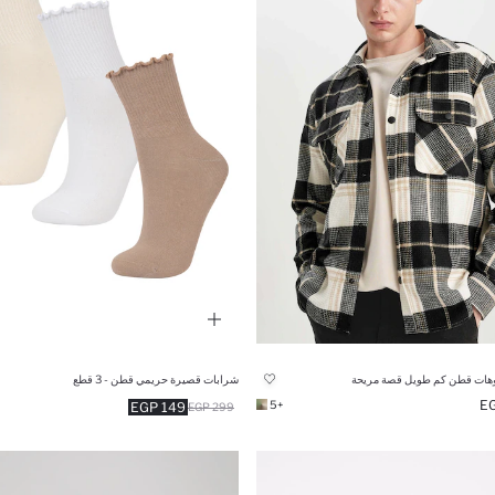
هات قطن كم طويل قصة مريحة
شرابات قصيرة حريمي قطن - 3 قطع
+5
149 EGP
299 EGP