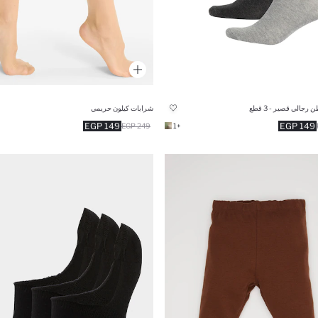
رجالي قصير - 3 قطع
شرابات كيلون حريمي
149 EGP
149 EGP
249 EGP
+1