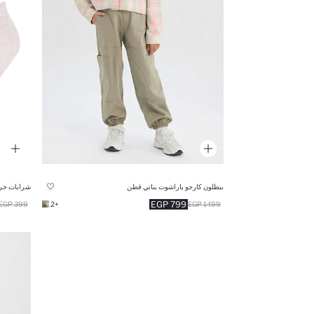
بنطلون كارجو باراشوت بناتي قطن
شرابات حريمي
799 EGP
399 EGP
+2
1499 EGP