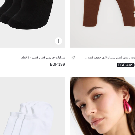
بنطلون سويت بانتس قطن بيبي اولادي خفيف قصة عادية بني
شرابات حريمي قطن قصير - 3 قطع
199 EGP
449 EGP