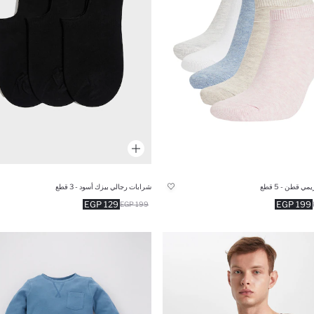
 قطن - 5 قطع
شرابات رجالي بيزك أسود - 3 قطع
129 EGP
199 EGP
199 EGP