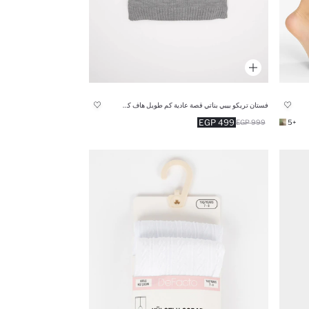
فستان تريكو بيبي بناتي قصة عادية كم طويل هاف كول
499 EGP
999 EGP
+5