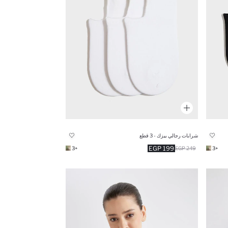
شرابات رجالي بيزك - 3 قطع
199 EGP
+3
249 EGP
+3