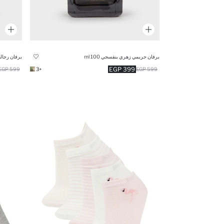
برفان حريمي زهري بنفسجي 100 ml
برفان رجالي خشبي ml
399 EGP
599 EGP
+3
599 EGP