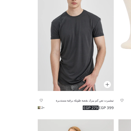
تيشيرت نص كم بيزك بقصة طويلة برقبة مستديرة
279 EGP
399 EGP
+2