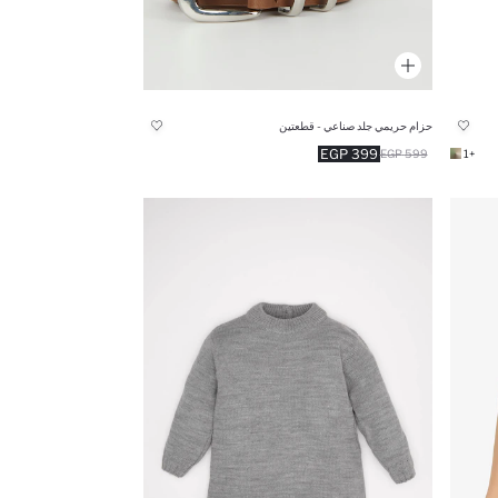
حزام حريمي جلد صناعي - قطعتين
399 EGP
599 EGP
+1