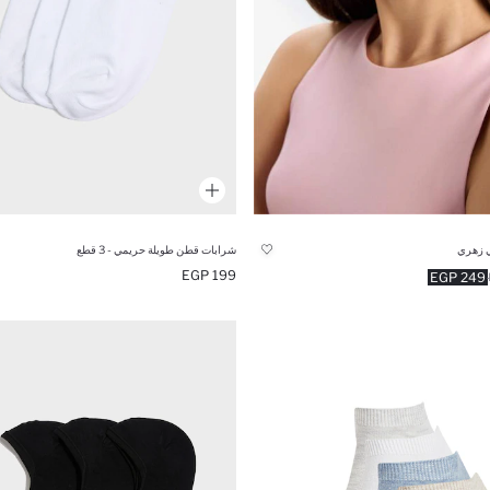
 زهري
شرابات قطن طويلة حريمي - 3 قطع
199 EGP
249 EGP