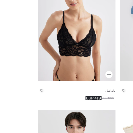
بالدانتيل
419 EGP
899 EGP