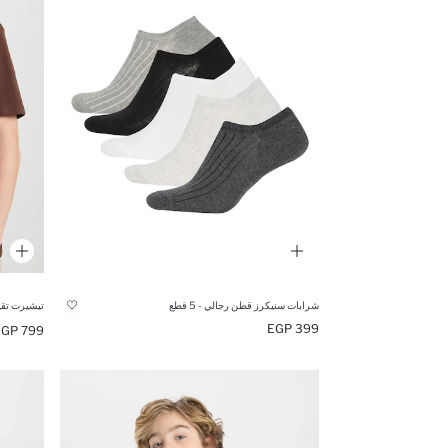
شرابات سنيكرز قطن رجالي - 5 قطع
تيشيرت تقي
399 EGP
799 EGP