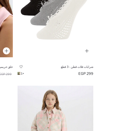
شرابات فلات قطن - 3 قطع
حلق حريمي
299 EGP
+1
299 EGP