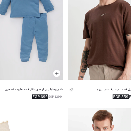
ل قصة عادية برقبة مستديرة
طقم بيجاما بيبي اولادي وافل قصة عادية - قطعتين
699 EGP
559 EGP
1299 EGP