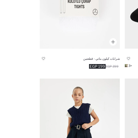
شرابات كيلون بناتي - قطعتين
+3
199 EGP
399 EGP