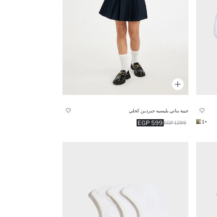
جيبة بناتي بليسيه جبردين كحلي
+1
599 EGP
1299 EGP