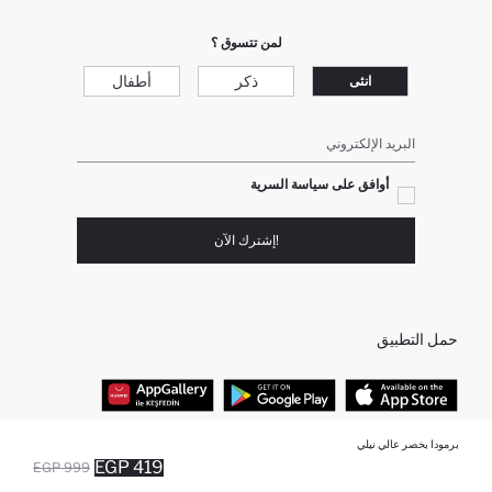
لمن تتسوق ؟
ذكر
أطفال
انثى
البريد الإلكتروني
أوافق على سياسة السرية
!إشترك الآن
حمل التطبيق
برمودا بخصر عالي نيلي
أفضل الفئات
419 EGP
999 EGP
أضيف إلى قائمة تذكير
تم اضافة المنتج لعربة التسوق
يتم اضافة المنتج لعربة التسوق
نفذت الكمية ... إخبارعندما يكون في المخزن