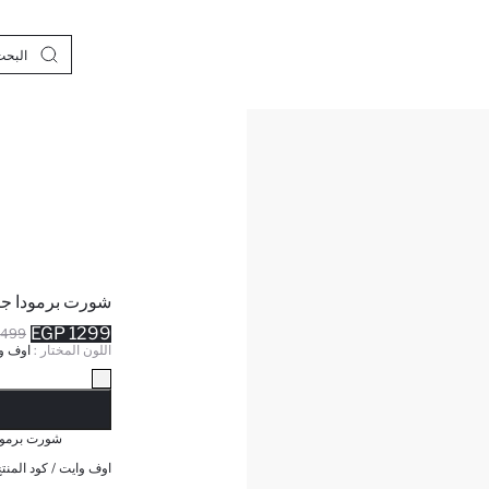
شورت برمودا جب
1299 EGP
499 EGP
اللون المختار :
اوف و
نف
شورت برمود
اوف وايت / كود المنتج