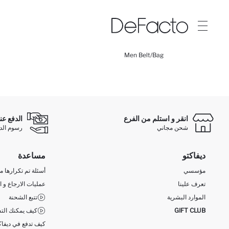
Men Belt/Bag
انقر و استلم من الفرع
الدفع عن
شحن مجاني
رسوم الدفع ع
ديفاكتو
مساعدة
مؤسسي
أسئلة تم تكرارها مؤ
تعرف علينا
عمليات الارجاع و ا
الموارد البشرية
تتبع الشحنة
GIFT CLUB
كيف يمكنك التس
كيف تدفع في ديفاك