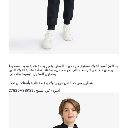
بنطلون أسود للأولاد مصنوع من محبوك القطن. يتميز بقصة عادية وجيب مضغوط
وبساق مطاطي للراحة. مثالي لموسم خريف/شتاء. قطعة مثالية للأولاد الذين
يفضلون الستايل البسيط والعملي.
بنطلون سويت بانتس جوجر اولادي قصة عادية بأستك من تحت
أسود / كود المنتج :
C7635A8BK81