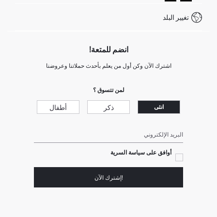
كيف تدفع في ديفاكتو؟
WhatsApp +20 150 171 8113
شروط المنافسة
تغيير البلد
Call Center 19782
انضم للمتعة!
اشترك الآن وكن أول من يعلم بأحدث حملاتنا وعروضنا
لمن تتسوق ؟
ذكر
أطفال
انثى
البريد الإلكتروني
أوافق على سياسة السرية
!إشترك الآن