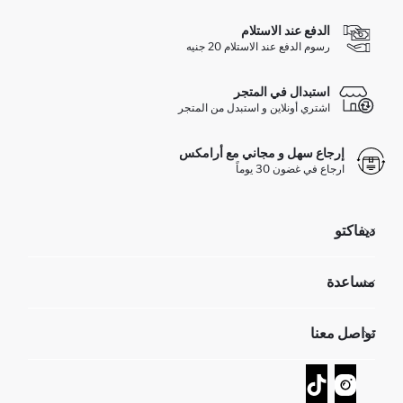
الدفع عند الاستلام
رسوم الدفع عند الاستلام 20 جنيه
استبدال في المتجر
اشتري أونلاين و استبدل من المتجر
إرجاع سهل و مجاني مع أرامكس
ارجاع في غضون 30 يوماً
ديفاكتو
مؤسسي
مساعدة
تعرف علينا
الموارد البشرية
أسئلة تم تكرارها مؤخراً
تواصل معنا
GIFT CLUB
عمليات الارجاع و الاستبدال السهلة
تتبع الشحنة
نموذج الاتصال
كيف يمكنك التسوق في ديفاكتو ؟
خدمة العملاء