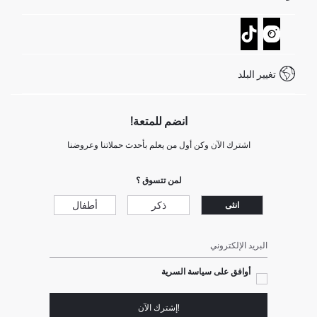
تتبع الشحنة
نموذج الاتصال
كيف يمكنك التسوق في ديفاكتو ؟
خدمة العملاء
كيف تدفع في ديفاكتو؟
WhatsApp +20 150 171 8113
شروط المنافسة
تغيير البلد
Call Center 19782
انضم للمتعة!
اشترك الآن وكن أول من يعلم بأحدث حملاتنا وعروضنا
لمن تتسوق ؟
ذكر
أطفال
انثى
البريد الإلكتروني
أوافق على سياسة السرية
!إشترك الآن