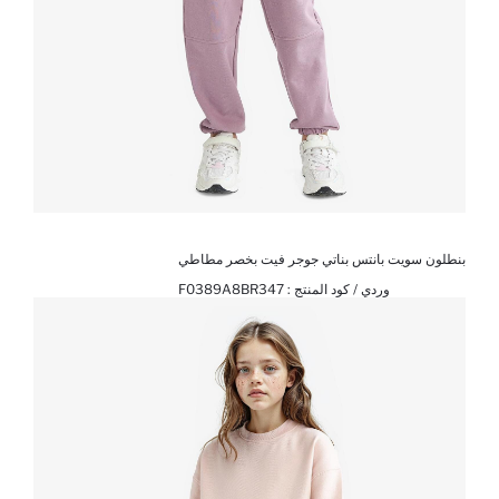
بنطلون سويت بانتس بناتي جوجر فيت بخصر مطاطي
وردي / كود المنتج :
F0389A8BR347