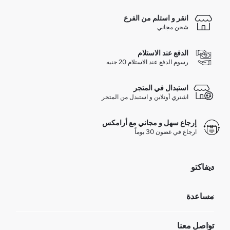
انقر و استلم من الفرع
شحن مجاني
الدفع عند الاستلام
رسوم الدفع عند الاستلام 20 جنيه
استبدال في المتجر
اشتري أونلاين و استبدل من المتجر
إرجاع سهل و مجاني مع أرامكس
ارجاع في غضون 30 يوماً
ديفاكتو
مؤسسي
مساعدة
تعرف علينا
الموارد البشرية
أسئلة تم تكرارها مؤخراً
تواصل معنا
GIFT CLUB
عمليات الارجاع و الاستبدال السهلة