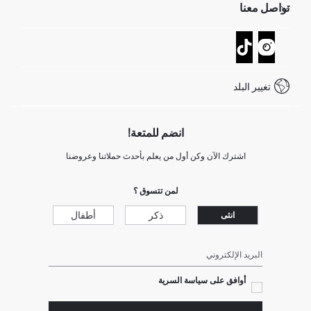
تواصل معنا
GIFT CLUB
عمليات الارجاع و الاستبدال السهلة
تتبع الشحنة
نموذج الاتصال
كيف يمكنك التسوق في ديفاكتو ؟
خدمة العملاء
كيف تدفع في ديفاكتو؟
WhatsApp +20 150 171 8113
شروط المنافسة
تغيير البلد
Call Center 19782
انضم للمتعة!
اشترك الآن وكن أول من يعلم بأحدث حملاتنا وعروضنا
لمن تتسوق ؟
ذكر
أطفال
انثى
البريد الإلكتروني
أوافق على سياسة السرية