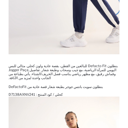
بنطلون Defacto Fit للبالغين من القطن، بقصة عادية ولون كحلي. مثالي للبس
اليومي للمرأة الرياضية، مع جيب وسحاب وطبعة شعار. تفاصيل Jogger Paça
وقماش رقيق، مع مظهر رياضي يناسب فصل الخريف/الشتاء. يأتي بطباعة من
الجانب واحدة لمزيد من الأناقة.
بنطلون سويت بانتس جوجر بطبعة شعار قصة عادية من DeFactoFit
كحلي / كود المنتج :
D7138AXNV241