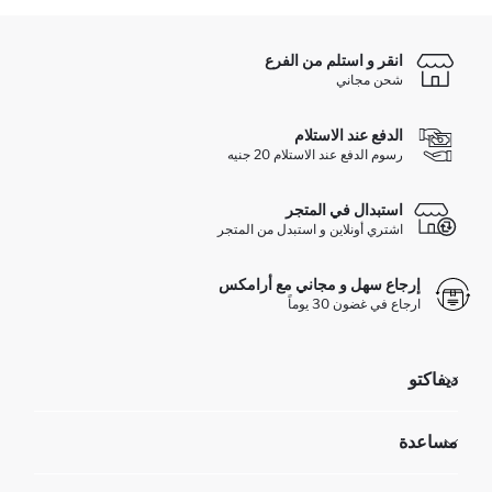
انقر و استلم من الفرع
شحن مجاني
الدفع عند الاستلام
رسوم الدفع عند الاستلام 20 جنيه
استبدال في المتجر
اشتري أونلاين و استبدل من المتجر
إرجاع سهل و مجاني مع أرامكس
ارجاع في غضون 30 يوماً
ديفاكتو
مؤسسي
مساعدة
تعرف علينا
الموارد البشرية
أسئلة تم تكرارها مؤخراً