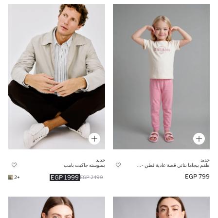
جديد
جديد
طقم بيجاما بناتي قصة عادية قطن - قطعتين
بسوسته جاكيت بامب
799 EGP
1999 EGP
+2
2499 EGP