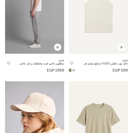
جديد
جديد
تانك توب قطن 100% مضلع سليم فيت برقبة مستديرة
بنطلون باجي فيت مخطط برجل عادي
1999 EGP
599 EGP
+1