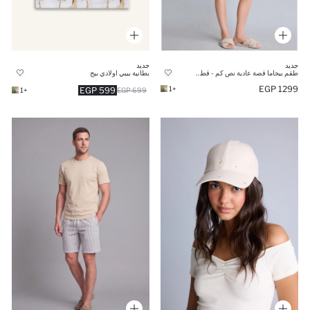
جديد
جديد
طقم بيجاما قصة عادية نص كم - قطعتين
بطانية بيبي اولادي بيج
1299 EGP
+1
599 EGP
+1
699 EGP