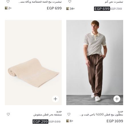
تيشيرت نص كم
تيشيرت بيج قصة فضفاضة وياقة مستديرة
699 EGP
+2
699 EGP
+34
799 EGP
جديد
جديد
بنطلون بيج قطن 100% باجي فيت وخصر مطاطي
منشفة بحر قطن منقوش
1699 EGP
+8
299 EGP
599 EGP