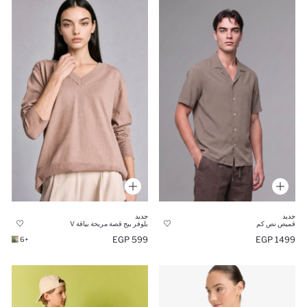
جديد
جديد
بلوفر بيج قصة مريحة بياقة V
قميص نص كم
599 EGP
1499 EGP
+6