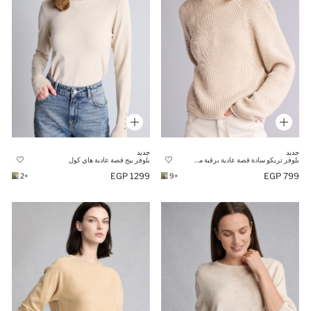
جديد
جديد
بلوفر تريكو سادة قصة عادية برقبة مستديرة
بلوفر بيج قصة عادية هاي كول
1299 EGP
799 EGP
+2
+9