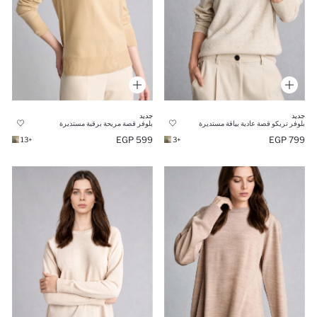
جديد
جديد
بلوفر تريكو قصة عادية بياقة مستديرة
بلوفر قصة مريحة برقبة مستديرة
799 EGP
599 EGP
+3
+13