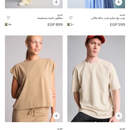
جديد
جديد
توب بيج سليم فيت بياقة هالتر
بنطلون قصة مستقيمة
599 EGP
899 EGP
+1
+4
جديد
جديد