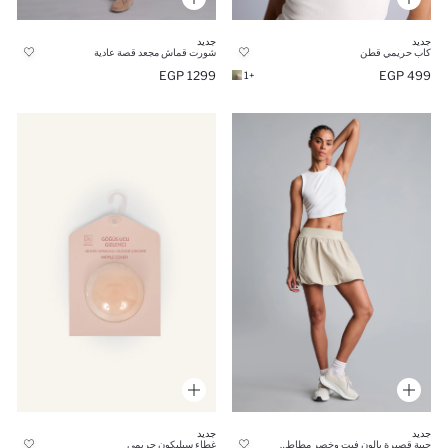
جديد
جديد
كاب حريمي قطن
شورت قماش مجعد قصة عادية
1299 EGP
499 EGP
+1
جديد
جديد
جيبة قصيرة بالون فيت وخصر مطاطي
غطاء سيليكون حريمي