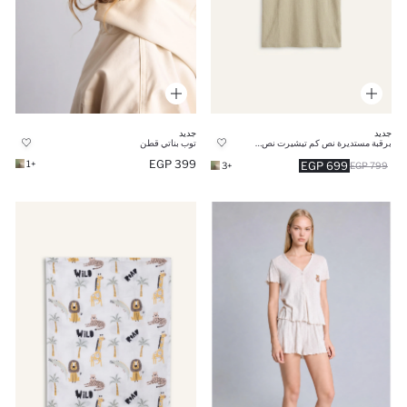
جديد
جديد
برقبة مستديرة نص كم تيشيرت نص كم
توب بناتي قطن
399 EGP
+1
699 EGP
+3
799 EGP