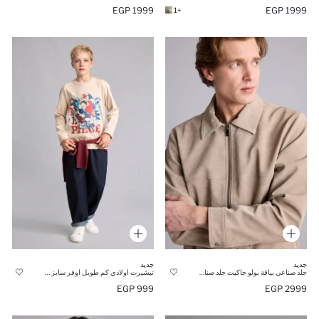
1999 EGP
1999 EGP
+1
جديد
جديد
جلد صناعي بياقة بولو جاكيت جلد صناعي
تيشيرت اولادي كم طويل اوفر سايز من ون بيس
999 EGP
2999 EGP