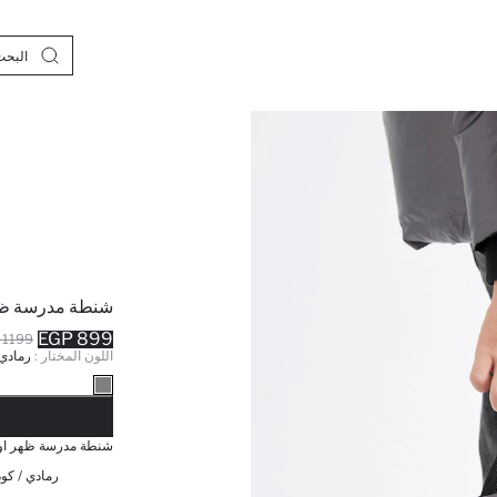
شنطة مدرسة ظهر
899 EGP
1199 EGP
اللون المختار :
رمادي
نف
شنطة مدرسة ظهر اول
رمادي / كود