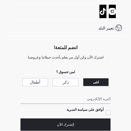
تتبع الشحنة
نموذج الاتصال
كيف يمكنك التسوق في ديفاكتو ؟
خدمة العملاء
كيف تدفع في ديفاكتو؟
WhatsApp +20 150 171 8113
شروط المنافسة
تغيير البلد
Call Center 19782
انضم للمتعة!
اشترك الآن وكن أول من يعلم بأحدث حملاتنا وعروضنا
لمن تتسوق ؟
ذكر
أطفال
انثى
البريد الإلكتروني
أوافق على سياسة السرية
!إشترك الآن