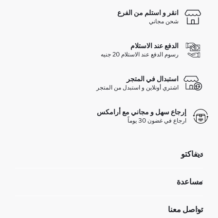
انقر و استلم من الفرع
شحن مجاني
الدفع عند الاستلام
رسوم الدفع عند الاستلام 20 جنيه
استبدال في المتجر
اشتري أونلاين و استبدل من المتجر
إرجاع سهل و مجاني مع أرامكس
ارجاع في غضون 30 يوماً
ديفاكتو
مؤسسي
مساعدة
تعرف علينا
الموارد البشرية
أسئلة تم تكرارها مؤخراً
تواصل معنا
GIFT CLUB
عمليات الارجاع و الاستبدال السهلة