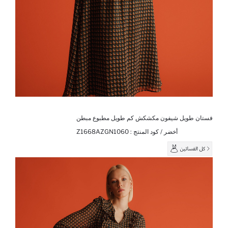
فستان طويل شيفون مكشكش كم طويل مطبوع مبطن
أخضر / كود المنتج :
Z1668AZGN1060