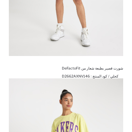
شورت قصير بطبعة شعار من DeFactoFit
كحلي / كود المنتج :
D2662AXNV146