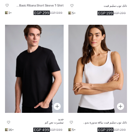
Regular Fit Crew Neck Basic Ribana Short Sleeve T-Shirt
تانك توب سليم فيت
299 EGP
+1
599 EGP
199 EGP
+5
299 EGP
جديد
تانك توب سليم فيت بياقة مدورة بدون كم بيزك
تيشيرت نص كم
499 EGP
199 EGP
+16
599 EGP
+5
299 EGP