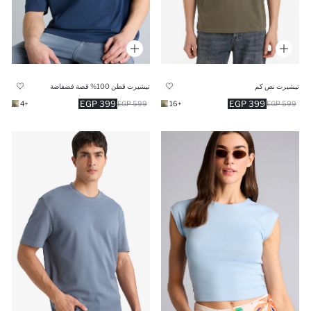
تيشيرت نص كم
تيشيرت قطن 100% قصة فضفاضة
399 EGP
399 EGP
+4
599 EGP
+16
599 EGP