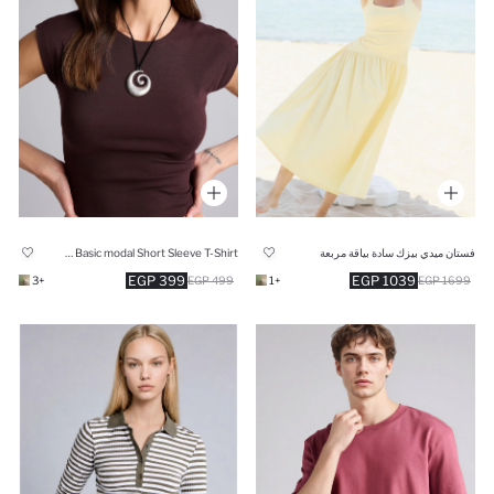
فستان ميدي بيزك سادة بياقة مربعة
Slim Fit Crew Neck Basic modal Short Sleeve T-Shirt
399 EGP
1039 EGP
+3
499 EGP
+1
1699 EGP