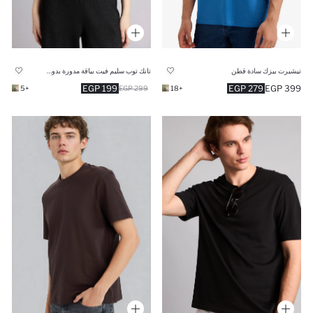
تيشيرت بيزك سادة قطن
تانك توب سليم فيت بياقة مدورة بدون كم بيزك
199 EGP
279 EGP
399 EGP
+5
299 EGP
+18