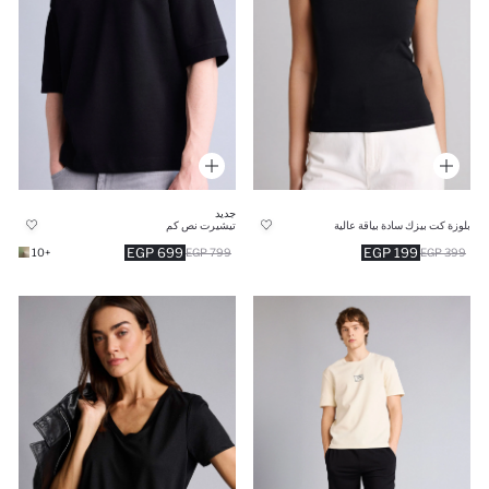
جديد
بلوزة كت بيزك سادة بياقة عالية
تيشيرت نص كم
699 EGP
199 EGP
+10
799 EGP
399 EGP