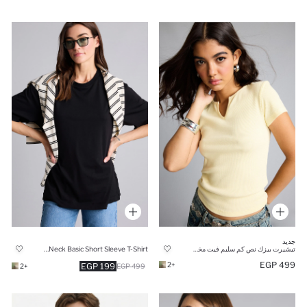
جديد
تيشيرت بيزك نص كم سليم فيت مخصر
Crew Neck Basic Short Sleeve T-Shirt
499 EGP
+2
199 EGP
+2
499 EGP