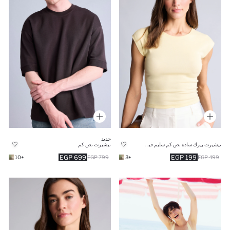
جديد
تيشيرت بيزك سادة نص كم سليم فيت وياقة مستدير
تيشيرت نص كم
699 EGP
199 EGP
+10
799 EGP
+3
499 EGP