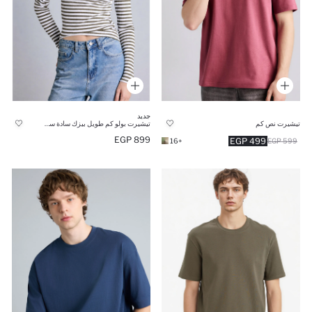
جديد
تيشيرت نص كم
تيشيرت بولو كم طويل بيزك سادة سليم فيت
899 EGP
499 EGP
+16
599 EGP