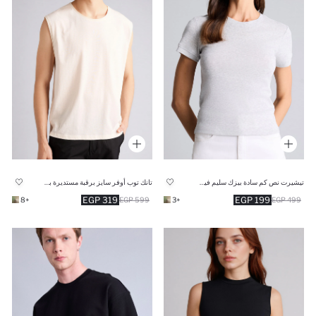
تيشيرت نص كم سادة بيزك سليم فيت وياقة مستديرة
تانك توب أوفر سايز برقبة مستديرة بدون كم
319 EGP
199 EGP
+8
599 EGP
+3
499 EGP