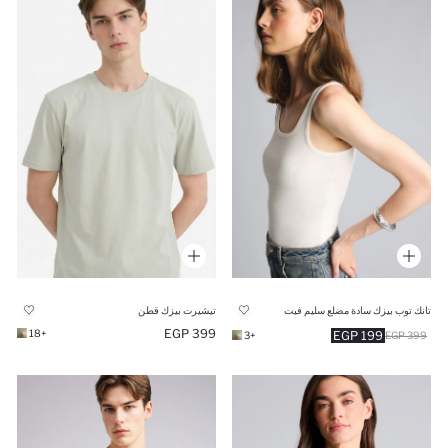
تانك توب بيزك سادة مضلع سليم فيت
تيشيرت بيزك قطن
399 EGP
+18
199 EGP
+3
399 EGP