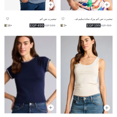
تيشيرت نص كم بيزك سادة سليم فيت وياقة مستديرة
تيشيرت نص كم
499 EGP
199 EGP
+16
599 EGP
+3
499 EGP