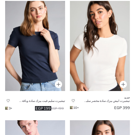
جديد
تيشيرت ابيض بيزك سادة مخصر سليم فيت
تيشيرت سليم فيت بيزك سادة وياقة مستديرة
399 EGP
+10
199 EGP
+3
499 EGP