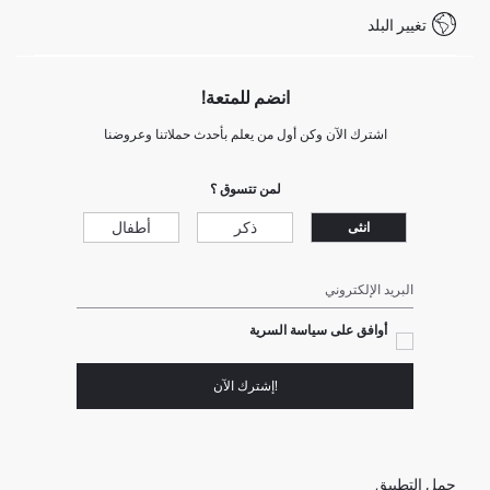
شروط المنافسة
تغيير البلد
Call Center 19782
انضم للمتعة!
اشترك الآن وكن أول من يعلم بأحدث حملاتنا وعروضنا
لمن تتسوق ؟
ذكر
أطفال
انثى
البريد الإلكتروني
أوافق على سياسة السرية
!إشترك الآن
حمل التطبيق