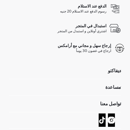
الدفع عند الاستلام
رسوم الدفع عند الاستلام 20 جنيه
استبدال في المتجر
اشتري أونلاين و استبدل من المتجر
إرجاع سهل و مجاني مع أرامكس
ارجاع في غضون 30 يوماً
ديفاكتو
مؤسسي
مساعدة
تعرف علينا
الموارد البشرية
أسئلة تم تكرارها مؤخراً
تواصل معنا
GIFT CLUB
عمليات الارجاع و الاستبدال السهلة
تتبع الشحنة
نموذج الاتصال
كيف يمكنك التسوق في ديفاكتو ؟
خدمة العملاء
كيف تدفع في ديفاكتو؟
WhatsApp +20 150 171 8113