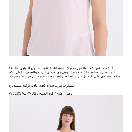
تيشيرت نص كم للبالغين محبوك بقصة عادية. تتميز باللون الزهري والياقة
المستديرة. مناسبة للاستخدام اليومي في فصلي الربيع والصيف. طول الكم
نصفها وتحتوي على تفاصيل بيزك. إضافة رائعة لمجموعة ملابس حريمية محبوكة.
تيشيرت بيزك سادة قصة عادية برقبة مستديرة
زهري فاتح / كود المنتج :
W7299AZPN38