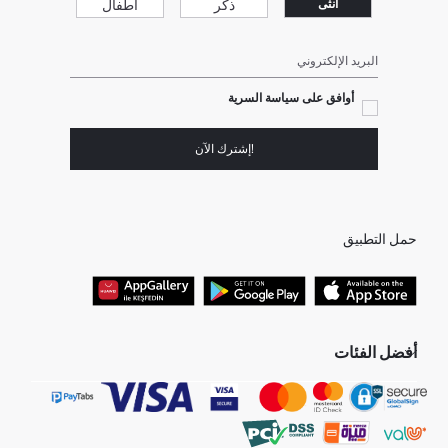
ذكر
أطفال
انثى
البريد الإلكتروني
أوافق على سياسة السرية
!إشترك الآن
حمل التطبيق
أفضل الفئات
جميع متاجرنا
برفانات حريمى
هدايا عيد الحب
جينز رجالي
البلوفر النسائية
تونيكات نسائي
بلوفر رجالي
فساتين نساء