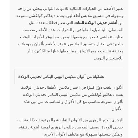
تعتبر الأطقم من الخيارات المثالية للأمهات اللواتي يبحثن عن راحة
وسهولة في تنسيق ملابس أطفالهن. يقدم ديفاكتو كولكشن متنوعة
من
أطقم حديثي الولادة للبنات
التي تضم قطعًا متعددة مثل
القمصان، البناطيل، الطواقي، والشرابات. هذه الأطقم مصممة
بعناية لتتماشى قطعها مع بعضها البعض، مما يوفر للأمهات الوقت
والجهد في اختيار وتنسيق الملابس. تتوفر الأطقم بألوان وموديلات
مختلفة تناسب جميع الأذواق، مما يجعلها خيارًا مثاليًا كهدية أو
للاستخدام اليومي.
تشكيلة من ألوان ملابس البيبي البناتي لحديثي الولادة
الألوان تلعب دورًا كبيرًا في اختيار ملابس الأطفال حديثي الولادة.
يقدم ديفاكتو كولكشن من ملابس البيبي البناتي لحديثي الولادة
بألوان متنوعة تتناسب مع كل الأذواق والمناسبات. من بين هذه
الألوان:
- الزهري: يعتبر الزهري من الألوان التقليدية والمرغوبة جدًا للفتيات
حديثي الولادة. تضيف الملابس باللون الزهري لمسة أنثوية رقيقة،
ويمكن تنسيقها بسهولة مع مختلف الألوان الأخرى.