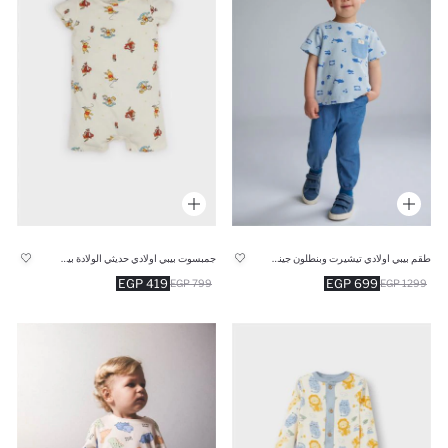
طقم بيبي اولادي تيشيرت وبنطلون جينز قصة عادية - قطعتين
جمبسوت بيبي اولادي حديثي الولادة بيج من ويني ذا بوه
419 EGP
699 EGP
799 EGP
1299 EGP