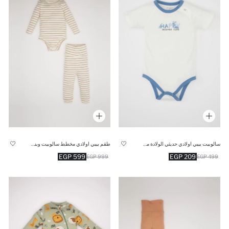
سالوبيت بيبي اولادي حديثي الولادة ممشط بياقة
طقم بيبي اولادي مخطط سالوبيت وبنطلون قصة عادية - قطعتين
599 EGP
209 EGP
999 EGP
499 EGP