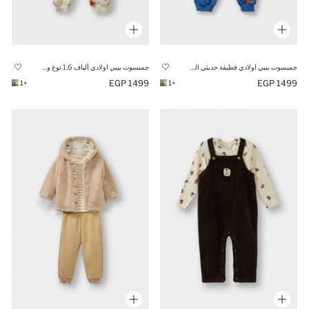
جمبسوت بيبي اولادي قطيفة حديثي الولادة بطبعة ديناصور
جمبسوت بيبي اولادي ألياف 1,6 توغ وطبعة كريسماس
1499 EGP
1499 EGP
+1
+1