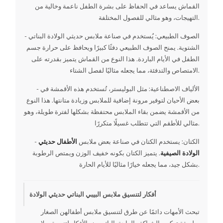
القماش يساعد في الحفاظ على بشرة الطفل ناعمة وخالية من
التهيجات، وهو مثالي للفصول المختلفة.
- الصوف الطبيعي: يُستخدم في صناعة ملابس حديثي الولادة البناتي
الشتوية. يمنح الصوف الطبيعي دفئًا كبيرًا ويحافظ على حرارة جسم
الطفل في الأيام الباردة. هذا النوع من القماش يتميز بقدرته على
الامتصاص والتدفئة، مما يجعله مثاليًا لفصل الشتاء.
- الألياف الاصطناعية: مثل البوليستر، تُستخدم هذه الأقمشة في
بعض الأحيان لتوفير مرونة إضافية للملابس وزيادة متانتها. هذا النوع
من الأقمشة يضمن بقاء الملابس محتفظة بشكلها لفترة طويلة، وهو
مثالي للأطقم التي تتطلب غسيلًا متكررًا.
- الكتان: يستخدم الكتان في صناعة بعض ملابس
الأطفال حديثي
الولادة الصيفية
. يتميز الكتان بكونه خفيف الوزن ويمتص الرطوبة
بشكل جيد، مما يجعله خيارًا مثاليًا للأيام الحارة.
أفكار لتنسيق ملابس البيبي البناتي حديثي الولادة
تبحث الأمهات دائمًا عن طرق لتنسيق ملابس أطفالهن الصغار