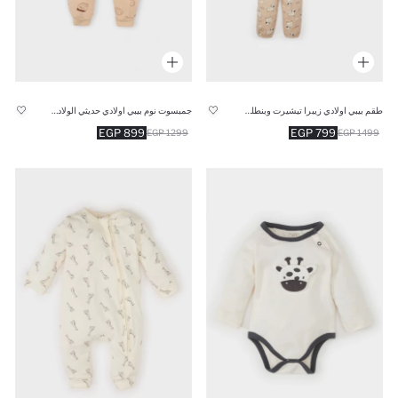
طقم بيبي اولادي زيبرا تيشيرت وبنطلون قصة عادية - 3 قطع
جمبسوت نوم بيبي اولادي حديثي الولادة بسوسته بألياف ناعمة 2,5 توج
899 EGP
799 EGP
1299 EGP
1499 EGP