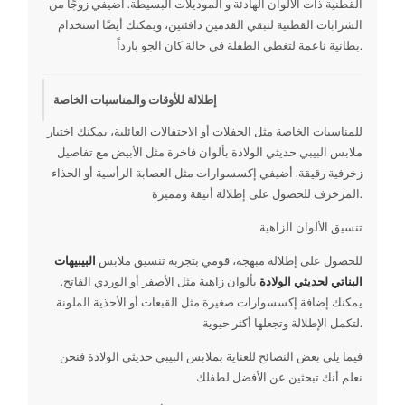
القطنية ذات الألوان الهادئة و الموديلات البسيطة. أضيفي زوجًا من
الشرابات القطنية لتبقي القدمين دافئتين، ويمكنك أيضًا استخدام
بطانية ناعمة لتغطي الطفلة في حالة كان الجو بارداً.
إطلالة للأوقات والمناسبات الخاصة
للمناسبات الخاصة مثل الحفلات أو الاحتفالات العائلية، يمكنك اختيار
ملابس البيبي حديثي الولادة بألوان فاخرة مثل الأبيض مع تفاصيل
زخرفية رقيقة. أضيفي إكسسوارات مثل العصابة الرأسية أو الحذاء
المزخرف للحصول على إطلالة أنيقة ومميزة.
تنسيق الألوان الزاهية
للحصول على إطلالة مبهجة، قومي بتجربة تنسيق ملابس
البيبيهات
البناتي لحديثي الولادة
بألوان زاهية مثل الأصفر أو الوردي الفاتح.
يمكنك إضافة إكسسوارات صغيرة مثل القبعات أو الأحذية الملونة
لتكمل الإطلالة وتجعلها أكثر حيوية.
فيما يلي بعض النصائح للعناية بملابس البيبي حديثي الولادة فنحن
نعلم أنك تبحثين عن الأفضل لطفلك