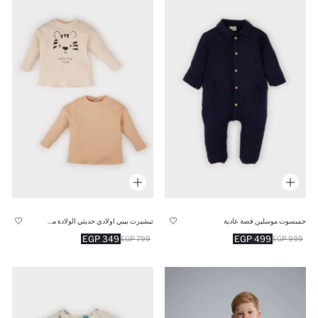
جمبسوت موسلين قصة عادية
تيشيرت بيبي اولادي حديثي الولادة مضلع - قطعتين
349 EGP
499 EGP
799 EGP
999 EGP