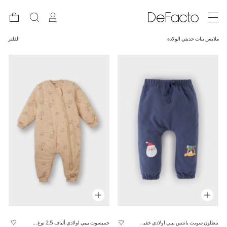
ملابس بنات حديثي الولادة
الفلتر
بنطلون سويت بانتس بيبي اولادي خفيف قصة عادية بطبعة كريسمس
جمبسوت بيبي اولادي ألياف 2,5 توغ وطبعة حليب