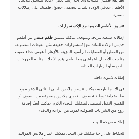
بطريقة تعكس الشياكة والراحة. إليك بعض الأفكار لتنسيق ملابس
الأطفال حديثي الولادة للبنات لتضمني حصول طفلتك على إطلالات
مميزة:
تنسيق الأطقم الصيفية مع الإكسسوارات
لإطلالة صيفية مريحة ومبهجة، يمكنك تنسيق
طقم صيفي
من أطقم
حديثي الولادة للبنات مع إكسسوارات خفيفة مثل القبعات المصنوعة
من القطن أو العصابات الرأسية المزينة بالأزهار. أضيفي حذاء خفيف
مناسب للأطفال ليتماشى مع الطقم. هذه الإطلالة مثالية للخروجات
اليومية أو الزيارات العائلية.
إطلالة شتوية دافئة
في الأيام الباردة، يمكنك تنسيق ملابس البيبي البناتي الشتوية مع
بطانية دافئة وطاقية صوف. اختاري ملابس مصنوعة من الصوف أو
القطن الثقيل لتضمني لطفلتك الدفء اللازم. يمكنك أيضًا إضافة
زوج من الشرابات الصوفية لمزيد من الراحة والدفء.
إطلالة مريحة للبيت
للحفاظ على راحة طفلتك في البيت، يمكنك اختيار ملابس المواليد