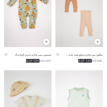
بنطلون بيبي اولادي مضلع قصة عادية - قطعتين
جمبسوت بيبي اولادي حديثي الولادة بألياف ناعمة 2,5 توج
699 EGP
349 EGP
1499 EGP
699 EGP