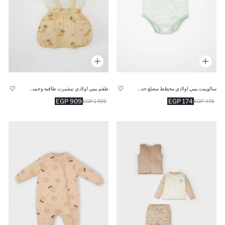
سالوبيت بيبي اولادي مخطط مضلع حديثي الولادة بياقة مستديرة
طقم بيبي اولادي تيشيرت طاقية وجمبسوت قصة عادية - 3 قطع
909 EGP
174 EGP
1499 EGP
449 EGP