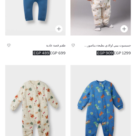
جمبسوت بيبي اولادي بطبعة ديناصور قطن ألياف 1 توغ
طقم قصة عادية
489 EGP
699 EGP
909 EGP
1299 EGP