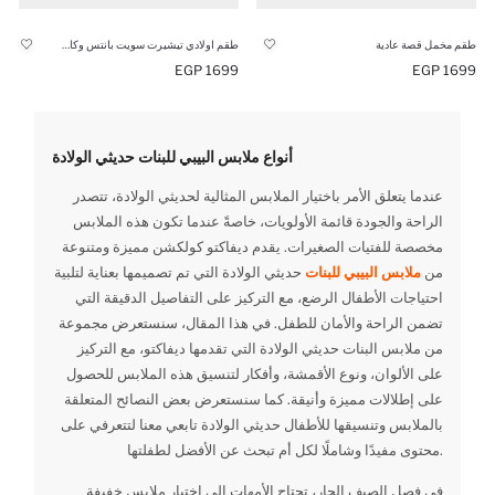
طقم مخمل قصة عادية
طقم اولادي تيشيرت سويت بانتس وكارديجان قصة عادية - 3 قطع
1699 EGP
1699 EGP
أنواع ملابس البيبي للبنات حديثي الولادة
عندما يتعلق الأمر باختيار الملابس المثالية لحديثي الولادة، تتصدر
الراحة والجودة قائمة الأولويات، خاصةً عندما تكون هذه الملابس
مخصصة للفتيات الصغيرات. يقدم ديفاكتو كولكشن مميزة ومتنوعة
من
ملابس البيبي للبنات
حديثي الولادة التي تم تصميمها بعناية لتلبية
احتياجات الأطفال الرضع، مع التركيز على التفاصيل الدقيقة التي
تضمن الراحة والأمان للطفل. في هذا المقال، سنستعرض مجموعة
من ملابس البنات حديثي الولادة التي تقدمها ديفاكتو، مع التركيز
على الألوان، ونوع الأقمشة، وأفكار لتنسيق هذه الملابس للحصول
على إطلالات مميزة وأنيقة. كما سنستعرض بعض النصائح المتعلقة
بالملابس وتنسيقها للأطفال حديثي الولادة تابعي معنا لتتعرفي على
محتوى مفيدًا وشاملًا لكل أم تبحث عن الأفضل لطفلتها.
في فصل الصيف الحار، تحتاج الأمهات إلى اختيار ملابس خفيفة