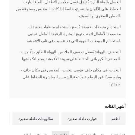
- الغسل بالماء البارد: يُفضل غسل ملابس الأطفال بالماء البارد
للحفاظ على الألوان والنسيج، خاصةً إذا كانت الملابس مصنوعة من
القطن العضوي أو الصوف.
- استخدام منظفات خفيفة: يُنصح باستخدام منظفات خفيفة
مخصصة للأطفال لتجنب تهيج البشرة الرقيقة للطفل. تجنبي
استخدام المبيضات القوية التي قد تتسبب في تلف الأقمشة.
- التجفيف بالهواء: يُفضل تجفيف الملابس بالهواء الطلق بدلًا من
المجفف الكهربائي للحفاظ على مرونة الأقمشة ومنع انكماشها.
- التخزين في مكان جاف: قومي بتخزين الملابس في مكان جاف
وبارد بعيدًا عن الرطوبة وأشعة الشمس المباشرة للحفاظ على
جودتها.
أشهر الفئات
أطقم
جوارب طفلة صغيرة
سالوبيتات طفلة صغيرة
لبس
الصفحة الرئيسية
طفلة صغيرة
ملابس
حديثي الولادة