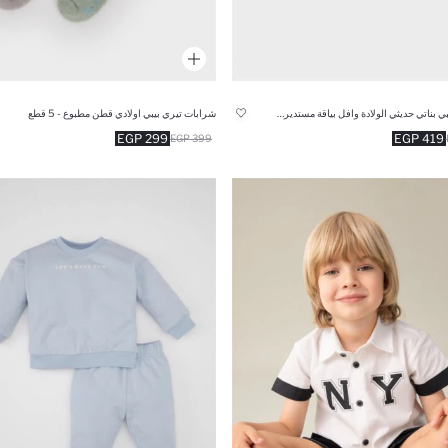
سالوبيت بيبي بناتي حديثي الولادة وافل بياقة مستديرة وطبعة قوس قزح
شرابات تيري بيبي اولادي قطن مطبوع - 5 قطع
299 EGP
419 EGP
399 EGP