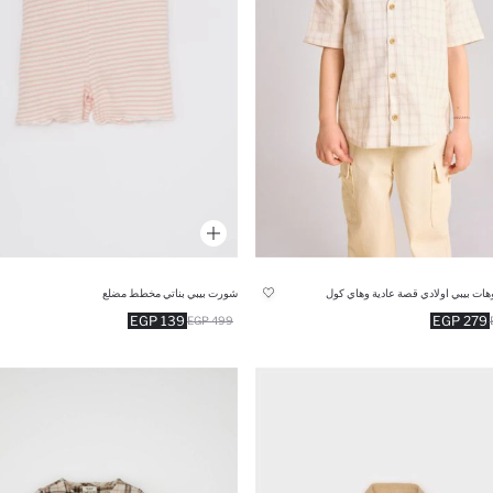
ات بيبي اولادي قصة عادية وهاي كول
شورت بيبي بناتي مخطط مضلع
139 EGP
279 EGP
499 EGP