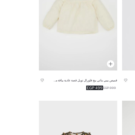
قميص بيبي بناتي بيج فلورال تويل قصة عادية بياقة مستديرة
499 EGP
999 EGP