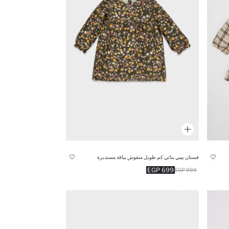
فستان بيبي بناتي كم طويل منقوش بياقة مستديرة
699 EGP
999 EGP