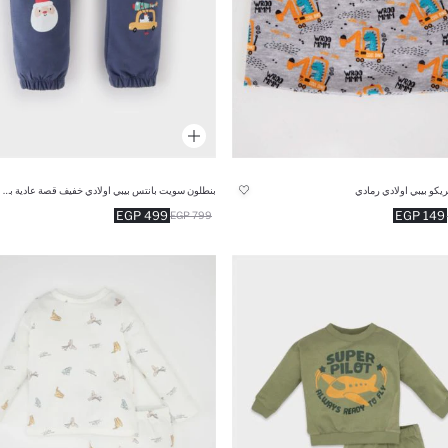
يكو بيبي اولادي رمادي
بنطلون سويت بانتس بيبي اولادي خفيف قصة عادية بطبعة كريسمس
499 EGP
149 EGP
799 EGP