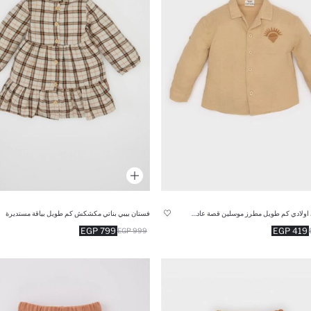
قميص بيبي اولادي كم طويل مطرز موسلين قصة عادية برقبة مستديرة
فستان بيبي بناتي مكشكش كم طويل بياقة مستديرة
799 EGP
419 EGP
999 EGP