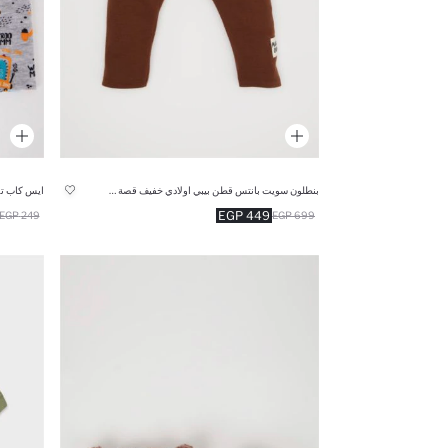
بنطلون سويت بانتس قطن بيبي اولادي خفيف قصة عادية بني
ايس كاب تر
449 EGP
249 EGP
699 EGP