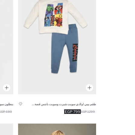
طقم بيبي اولادي سويت شيرت وسويت بانتس قصة عادية من مارفل - قطعتين
799 EGP
699 EGP
1299 EGP