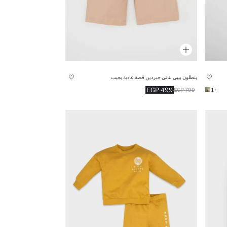
بنطلون بيبي بناتي جبردين قصة عادية بجيب
499 EGP
799 EGP
+1