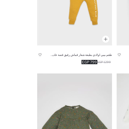
طقم بيبي اولادي بطبعة شعار قماش رقيق قصة عادية من قطعتين
799 EGP
1299 EGP