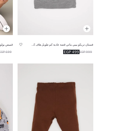
فستان تريكو بيبي بناتي قصة عادية كم طويل هاف كول
قميص بولو 
499 EGP
699 EGP
999 EGP