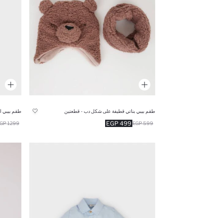
طقم بيبي بناتي قطيفة على شكل دب - قطعتين
499 EGP
1299 EGP
599 EGP