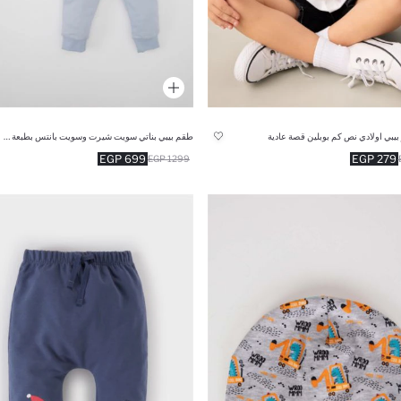
بيبي اولادي نص كم بوبلين قصة عادية
طقم بيبي بناتي سويت شيرت وسويت بانتس بطبعة شعار قصة عادية - قطعتين
699 EGP
279 EGP
1299 EGP