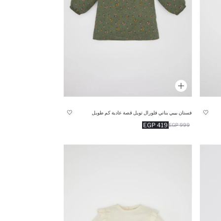
فستان بيبي بناتي فلورال تويل قصة عادية كم طويل
419 EGP
999 EGP