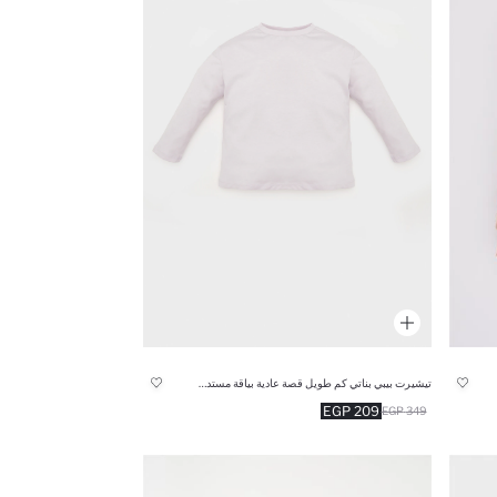
تيشيرت بيبي بناتي كم طويل قصة عادية بياقة مستديرة
209 EGP
349 EGP