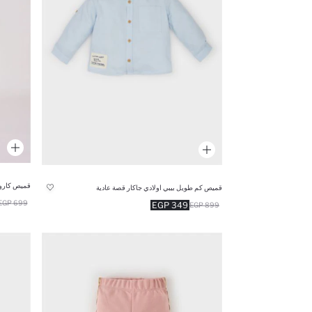
قميص كاروه
قميص كم طويل بيبي اولادي جاكار قصة عادية
699 EGP
349 EGP
899 EGP