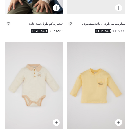
سالوبيت بيبي اولادي بياقة مستديرة بطبعة عربية
تيشيرت كم طويل قصة عادية
349 EGP
499 EGP
349 EGP
599 EGP