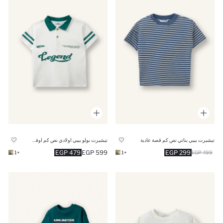
تيشيرت بيبي بناتي نص كم قصة عادية
تيشيرت بولو بيبي اولادي نص كم اوفر سايز
479 EGP
599 EGP
299 EGP
+1
+1
499 EGP