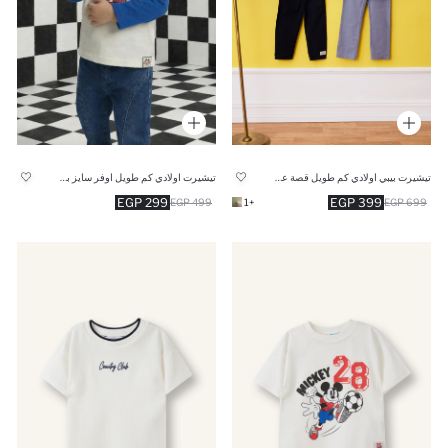
تيشيرت بيبي اولادي كم طويل قصة عادية وياقة قميص
تيشيرت اولادي كم طويل اوفر سايز برقبة مستديرة
299 EGP
399 EGP
499 EGP
+1
699 EGP