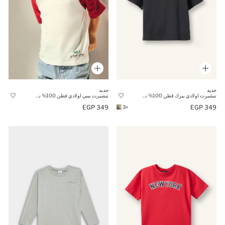
جديد
جديد
تيشيرت اولادي بيزك قطن 100% نص كم قصة عادية
تيشيرت بيبي اولادي قطن 100% نص كم اوفر سايز
349 EGP
349 EGP
+3