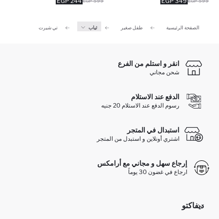
244 EGP
349 EGP
599 EGP
599 EGP
الصفحة الرئيسية
طفل صغير
ثياب
تي شيرت
انقر و استلم من الفرع
شحن مجاني
الدفع عند الاستلام
رسوم الدفع عند الاستلام 20 جنيه
استبدال في المتجر
اشتري أونلاين و استبدل من المتجر
إرجاع سهل و مجاني مع أرامكس
ارجاع في غضون 30 يوماً
ديفاكتو