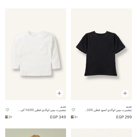
جديد
جديد
تيشيرت بيبي اولادي اسود قطن 100% نص كم قصة عادية
تيشيرت بيبي اولادي قطن 100% كم طويل قصة عادية بياقة مستديرة
349 EGP
299 EGP
+2
+1