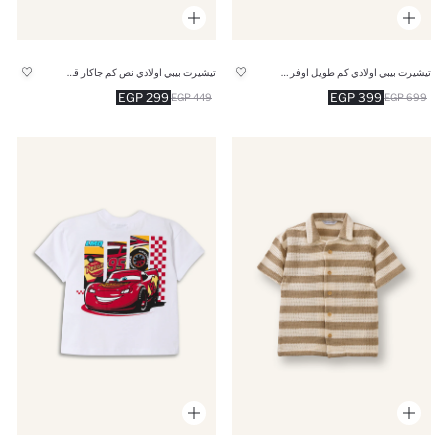
تيشيرت بيبي اولادي كم طويل اوفر سايز - قطعتين
تيشيرت بيبي اولادي نص كم جاكار قصة عادية
299 EGP
399 EGP
449 EGP
699 EGP