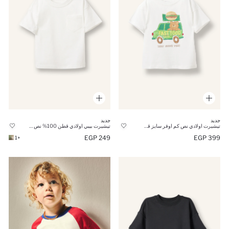
جديد
جديد
تيشيرت اولادي نص كم اوفر سايز قطن 100%
تيشيرت بيبي اولادي قطن 100% نص كم قصة عادية بياقة مستديرة
249 EGP
399 EGP
+1