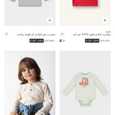
جديد
تيشيرت اولادي قطن 100% نص كم قصة عادية
تيشيرت بيبي اولادي كم طويل رمادي قصة عادية بياقة مستديرة
249 EGP
299 EGP
399 EGP
+1
349 EGP