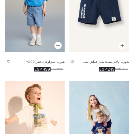
شورت اولادي بطبعة شعار قماش خفيف قصة عادية
شورت جينز اولادي قطن 100%
499 EGP
249 EGP
999 EGP
399 EGP