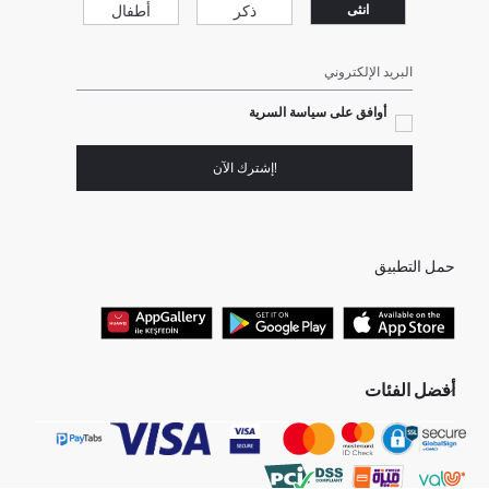
ذكر
أطفال
انثى
البريد الإلكتروني
أوافق على سياسة السرية
!إشترك الآن
حمل التطبيق
أفضل الفئات
جميع متاجرنا
برفانات حريمى
هدايا عيد الحب
جينز رجالي
البلوفر النسائية
تونيكات نسائي
بلوفر رجالي
فساتين نساء