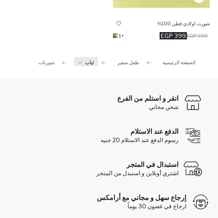
شورت اولادي قطن 100%
399 EGP
+1
699 EGP
الصفحة الرئيسية
طفل صغير
ثياب
شورتات
انقر و استلم من الفرع
شحن مجاني
الدفع عند الاستلام
رسوم الدفع عند الاستلام 20 جنيه
استبدال في المتجر
اشتري أونلاين و استبدل من المتجر
إرجاع سهل و مجاني مع أرامكس
ارجاع في غضون 30 يوماً