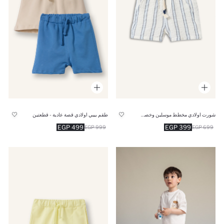
شورت اولادي مخطط موسلين وخصر برباط
طقم بيبي اولادي قصة عادية - قطعتين
499 EGP
399 EGP
999 EGP
699 EGP