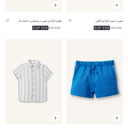
شورت بيبي اولادي قطن
طقم اولادي شورت وتيشيرت قصة عادية - قطعتين
599 EGP
599 EGP
999 EGP
999 EGP