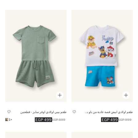
طقم اولادي ابيض قصة عادية من باو باترول - قطعتين
طقم بيبي اولادي اوفر سايز - قطعتين
499 EGP
499 EGP
+1
899 EGP
999 EGP