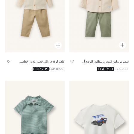
طقم موسلين قميص وبنطلون للرضع أولادي - قطعتين
طقم اولادي وافل قصة عادية - قطعتين
799 EGP
799 EGP
1699 EGP
1299 EGP