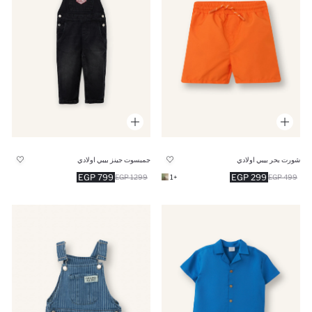
شورت بحر بيبي اولادي
جمبسوت جينز بيبي اولادي
799 EGP
299 EGP
1299 EGP
+1
499 EGP