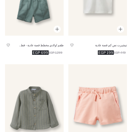
تيشيرت نص كم قصة عادية
طقم اولادي مخطط قصة عادية - قطعتين
699 EGP
199 EGP
1299 EGP
449 EGP