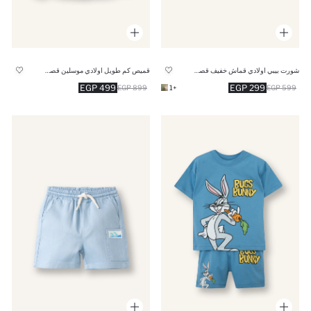
شورت بيبي اولادي قماش خفيف قصة عادية
قميص كم طويل اولادي موسلين قصة عادية
499 EGP
299 EGP
899 EGP
+1
599 EGP