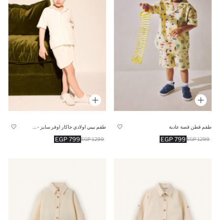
طقم قطن قصة عادية
طقم بيبي اولادي جاكار اوفر سايز - قطعتين
799 EGP
799 EGP
1299 EGP
1299 EGP