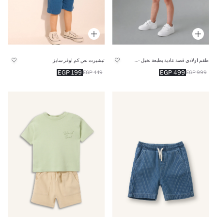
طقم اولادي قصة عادية بطبعة نخيل - قطعتين
تيشيرت نص كم اوفر سايز
199 EGP
499 EGP
449 EGP
999 EGP