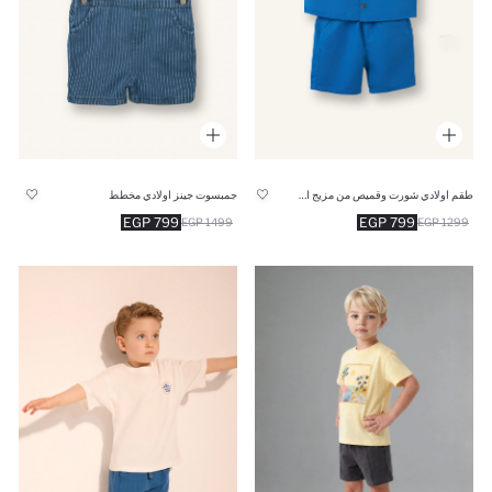
طقم اولادي شورت وقميص من مزيج الكتان قصة عادية - قطعتين
جمبسوت جينز اولادي مخطط
799 EGP
799 EGP
1499 EGP
1299 EGP