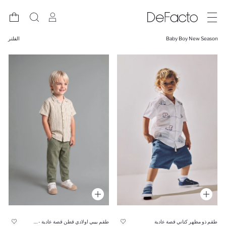
Baby Boy New Season
الفلتر
طقم ذو مظهر كتاني قصة عادية
طقم بيبي اولادي قطن قصة عادية - قطعتين