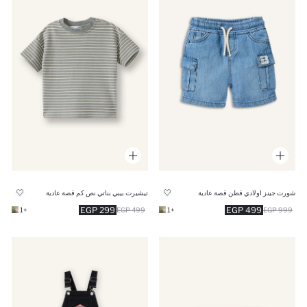
شورت جينز اولادي قطن قصة عادية
تيشيرت بيبي بناتي نص كم قصة عادية
299 EGP
499 EGP
+1
499 EGP
+1
999 EGP