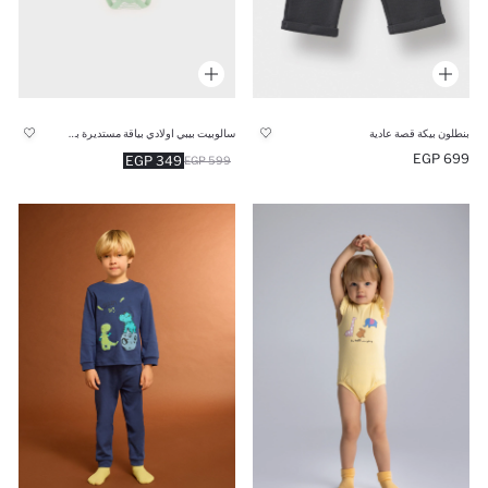
بنطلون بيكة قصة عادية
سالوبيت بيبي اولادي بياقة مستديرة بطبعة عربية
699 EGP
349 EGP
599 EGP