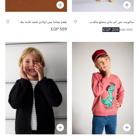
سالوبيت نص كم بناتي مضلع بياقة مستديرة
طقم بيجاما بيبي اولادي قصة عادية بطبعة ديناصور - قطعتين
599 EGP
209 EGP
499 EGP