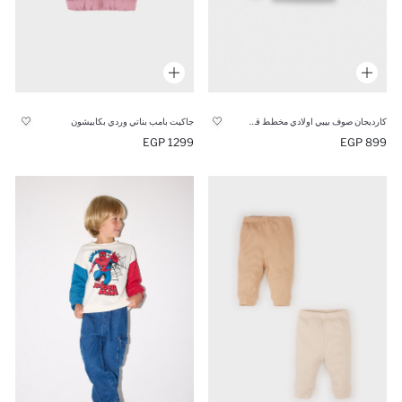
كارديجان صوف بيبي اولادي مخطط قصة عادية
جاكيت بامب بناتي وردي بكابيشون
1299 EGP
899 EGP