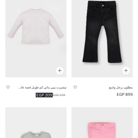
بنطلون برجل واسع
تيشيرت بيبي بناتي كم طويل قصة عادية بياقة مستديرة
899 EGP
209 EGP
349 EGP