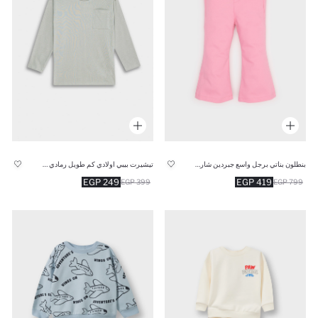
بنطلون بناتي برجل واسع جبردين شارلستون زهري
تيشيرت بيبي اولادي كم طويل رمادي قصة عادية بياقة مستديرة
249 EGP
419 EGP
399 EGP
799 EGP