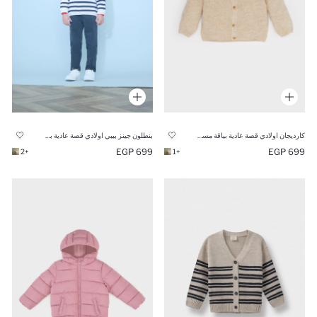
كارديجان اولادي قصة عادية بياقة مستديرة
بنطلون جينز بيبي اولادي قصة عادية بجيب
699 EGP
699 EGP
+2
+1