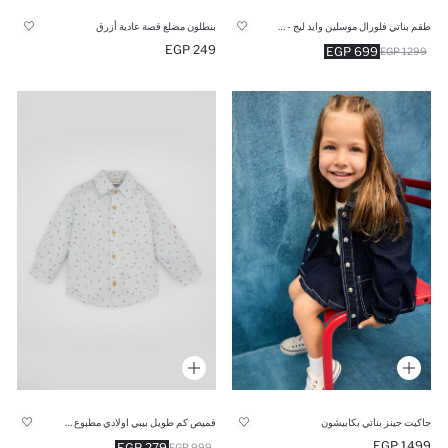
طقم بناتي فلورال موسلين وايد ليج - قطعتين
بنطلون مضلع قصة عادية أزرق
249 EGP
699 EGP
1299 EGP
جاكيت جينز بناتي بكابيشون
قميص كم طويل بيبي اولادي مطبوع قصة عادية
1499 EGP
279 EGP
999 EGP