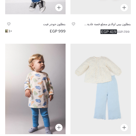
بنطلون بيبي اولادي مضلع قصة عادية - قطعتين
بنطلون جوجر فيت
999 EGP
+1
419 EGP
799 EGP