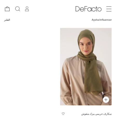
Aysha Influencer
الفلتر
سكارف حريمي بيزك منقوش