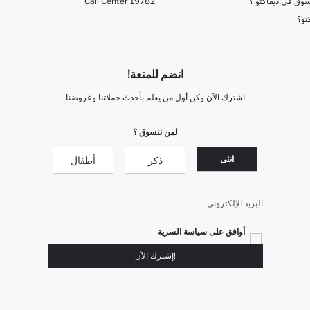
وق في ديفاكتو ؟
Call Center 19782
تو؟
انضم للمتعة!
اشترك الآن وكن أول من يعلم بأحدث حملاتنا وعروضنا
لمن تتسوق ؟
انثى
ذكر
أطفال
البريد الإلكتروني
أوافق على سياسة السرية
!إشترك الآن