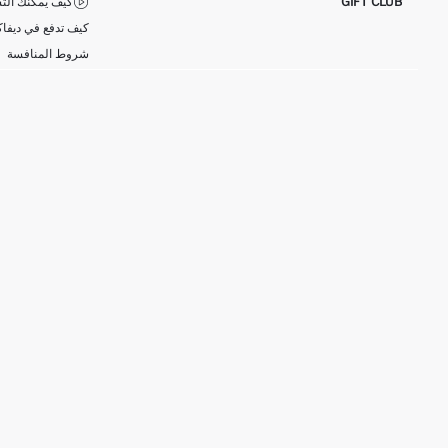
GIFT CLUB
كيف يمكنك التس
كيف تدفع في ديفاك
شروط المنافسة