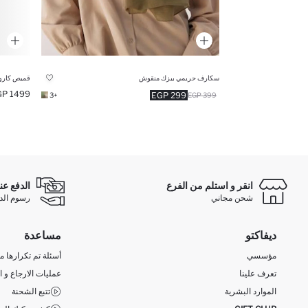
سكارف حريمي بيزك منقوش
قميص كارو
1499 EGP
299 EGP
+3
399 EGP
انقر و استلم من الفرع
الدفع عن
شحن مجاني
رسوم الدفع ع
ديفاكتو
مساعدة
مؤسسي
أسئلة تم تكرارها مؤ
تعرف علينا
عمليات الارجاع و ا
الموارد البشرية
تتبع الشحنة